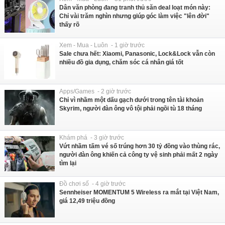
Dân văn phòng đang tranh thủ săn deal loạt món này:
Chỉ vài trăm nghìn nhưng giúp góc làm việc "lên đời"
thấy rõ
Xem - Mua - Luôn - 1 giờ trước
Sale chưa hết: Xiaomi, Panasonic, Lock&Lock vẫn còn
nhiều đồ gia dụng, chăm sóc cá nhân giá tốt
Apps/Games - 2 giờ trước
Chỉ vì nhầm một dấu gạch dưới trong tên tài khoản
Skyrim, người đàn ông vô tội phải ngồi tù 18 tháng
Khám phá - 3 giờ trước
Vứt nhầm tấm vé số trúng hơn 30 tỷ đồng vào thùng rác,
người đàn ông khiến cả công ty vệ sinh phải mất 2 ngày
tìm lại
Đồ chơi số - 4 giờ trước
Sennheiser MOMENTUM 5 Wireless ra mắt tại Việt Nam,
giá 12,49 triệu đồng