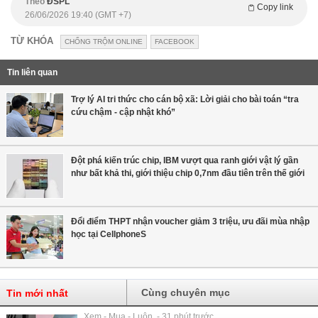
Theo
ĐSPL
Copy link
26/06/2026 19:40 (GMT +7)
TỪ KHÓA
CHỐNG TRỘM ONLINE
FACEBOOK
Tin liên quan
Trợ lý AI tri thức cho cán bộ xã: Lời giải cho bài toán “tra
cứu chậm - cập nhật khó”
Đột phá kiến trúc chip, IBM vượt qua ranh giới vật lý gần
như bất khả thi, giới thiệu chip 0,7nm đầu tiên trên thế giới
Đổi điểm THPT nhận voucher giảm 3 triệu, ưu đãi mùa nhập
học tại CellphoneS
Cùng chuyên mục
Tin mới nhất
Xem - Mua - Luôn - 31 phút trước