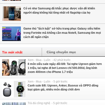
Có vẻ như Samsung đã khắc phục được vấn đề khiến
người dùng không hài lòng nhất về flagship của họ
Game thủ "lách luật" sở hữu trang phục Galaxy siêu hiếm
trong Fortnite mà không cần mua Note9, Samsung tìm mọi
cách để ngăn chặn
Cùng chuyên mục
Tin mới nhất
Xem - Mua - Luôn - 42 phút trước
8 món siêu sale ngày đôi 8/8: Tai nghe Ugreen giảm hơn
1 triệu, tai nghe đi bơi Lenovo chỉ 500.000đ, ống kính
zoom 400mm cho iPhone 1.7 triệu
Xem - Mua - Luôn - 5 giờ trước
Canh sale 8/8: Ugreen, Anker, Baseus và OPPO đồng
loạt giảm giá, nhiều món đáng chốt đơn
Trà đá công nghệ - 5 giờ trước