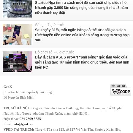
Startup Nga tìm ra cách mới để sản xuất chip siêu nhỏ:
Nhanh gấp 3.000 lần công nghệ cũ, nhưng ít nhất 3 năm
nữa thành sự thật
Sống - 7 giờ trước
Sau ngày 31/8, một ngân hàng có thể từ chối giao dịch
rút/chuyển tiền online của khách hàng trong trường hợp
sau
Đồ chơi số - 8 giờ trước
Đây là cách ASUS ProArt “phủ sóng” góc làm việc của
giới sáng tạo: Từ màn hình hàng chục triệu, đến loạt linh
kiện PC
GenK
Chịu trách nhiệm quản lý nội dung:
Bà Nguyễn Bích Minh
TRỤ SỞ HÀ NỘI:
Tầng 22, Tòa nhà Center Building, Hapulico Complex, Số 01, phố
Nguyễn Huy Tưởng, phường Thanh Xuân, thành phố Hà Nội
Điện thoại:
024 7309 5555
.
Email:
info@genk.vn
VPĐD TẠI TP.HCM:
Tầng 4, Tòa nhà 123, số 127 Võ Văn Tần, Phường Xuân Hòa,