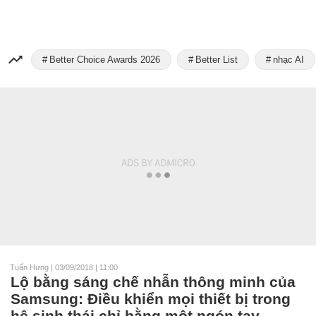
Better Choice Awards 2026
Better List
nhạc AI
Tuấn Hưng
|
03/09/2018 | 11:00
Lộ bằng sáng chế nhẫn thông minh của
Samsung: Điều khiển mọi thiết bị trong
hệ sinh thái chỉ bằng một ngón tay