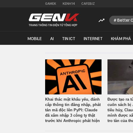
GAMEK
KENH14
CAFEBIZ
Better 
MOBILE
AI
TIN ICT
INTERNET
KHÁM PHÁ
Khai thác mật khẩu yếu, đánh
Được tạo ra t
cắp thông tin đăng nhập, phát
cuốn sách bị 
tán mã độc lên PyPI: Claude
tiêu hủy, Cla
đã xâm nhập 3 công ty thật
mình được xâ
trước khi Anthropic phát hiện
tro tàn của th