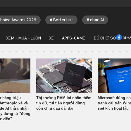
Choice Awards 2026
Better List
nhạc AI
XEM - MUA - LUÔN
XE
APPS-GAME
ĐỒ CHƠI SỐ
BÍ M
ừ hàng triệu
Thị trường RAM lại nhận thêm
Microsoft dùng co
Anthropic xé và
tin dữ, túi tiền người dùng
tranh cãi trên Wi
ude AI thừa nhận
còn chịu đau dài dài
siết kích hoạt lậu
y dựng từ "đống
ư viện"