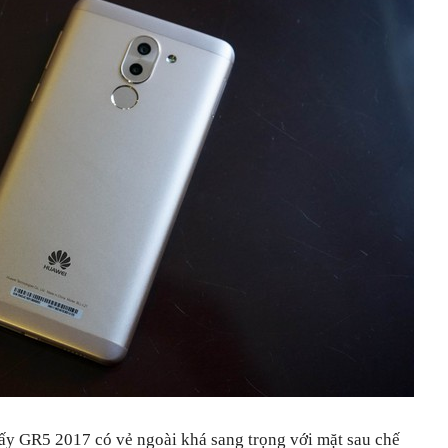
 thấy GR5 2017 có vẻ ngoài khá sang trọng với mặt sau chế