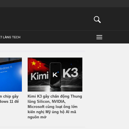
ẬT LÀNG TECH
n chip gây
Kimi K3 gây chấn động Thung
ndows 11 để
lũng Silicon, NVIDIA,
Microsoft cùng loạt ông lớn
kiến nghị Mỹ ủng hộ AI mã
nguồn mở