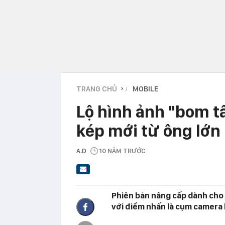
TRANG CHỦ
MOBILE
›
Lộ hình ảnh "bom 
kép mới từ ông lớn
A.D
10 NĂM TRƯỚC
Phiên bản nâng cấp dành cho 
với điểm nhấn là cụm camera 