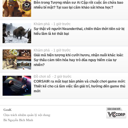
Bên trong Tượng nhân sư Ai Cập rốt cuộc ẩn chứa bao
nhiêu bí mật? Tại sao lại cấm khảo sát khoa học?
Khám phá - 1 giờ trước
Sự thật về người Neanderthal, chiến thần thời tiền sử bị
hiểu lầm là kẻ thất bại
Khám phá - 1 giờ trước
Giải mã hiện tượng khỉ cưỡi hươu, nhận nuôi khác loài:
Sự thấu cảm tiến hóa hay trò đùa nguy hiểm của tự
nhiên?
Đồ chơi số - 2 giờ trước
CORSAIR ra mắt loạt bàn phím và chuột chơi game mới:
Thiết kế cho cả làm việc lẫn giải trí, hướng đến game thủ
mới
GenK
Chịu trách nhiệm quản lý nội dung:
Bà Nguyễn Bích Minh