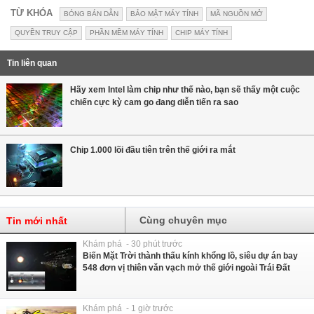
TỪ KHÓA
BÓNG BÁN DẪN
BẢO MẬT MÁY TÍNH
MÃ NGUỒN MỞ
QUYỀN TRUY CẬP
PHẦN MỀM MÁY TÍNH
CHIP MÁY TÍNH
Tin liên quan
Hãy xem Intel làm chip như thế nào, bạn sẽ thấy một cuộc
chiến cực kỳ cam go đang diễn tiến ra sao
Chip 1.000 lõi đầu tiên trên thế giới ra mắt
Cùng chuyên mục
Tin mới nhất
Khám phá - 30 phút trước
Biến Mặt Trời thành thấu kính khổng lồ, siêu dự án bay
548 đơn vị thiên văn vạch mở thế giới ngoài Trái Đất
Khám phá - 1 giờ trước