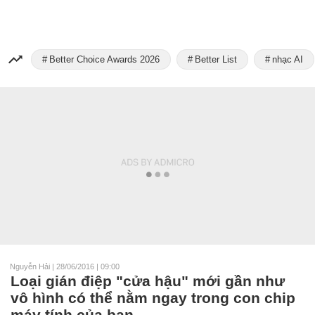
Better Choice Awards 2026
Better List
nhạc AI
Nguyễn Hải
|
28/06/2016 | 09:00
Loại gián điệp "cửa hậu" mới gần như
vô hình có thể nằm ngay trong con chip
máy tính của bạn