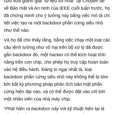
cứu vừa giành giải “
tư liệu tốt nhất
” tại Chuyên đề
về Bảo mật và An ninh của IEEE cuối tuần trước, họ
đã chứng minh cho ý tưởng này bằng việc mô tả chi
tiết việc tạo ra một backdoor phần cứng siêu nhỏ
như thế nào.
Và họ đã cho thấy rằng, bằng việc chạy một loạt các
câu lệnh tưởng như vô hại trên bộ xử lý đã được
gắn backdoor đó, một hacker có thể kích hoạt tính
năng trên con chip, cho phép họ truy cập hoàn toàn
vào hệ điều hành. Đáng lo ngại nhất là, loại
backdoor phần cứng siêu nhỏ này không thể bị tóm
bởi bất kỳ phương pháp phân tích bảo mật phần
cứng hiện đại nào, và có thể được đặt vào chỉ bởi
một nhân viên của nhà máy chip.
“
Phát hiện ra backdoor này với kỹ thuật hiện tại là