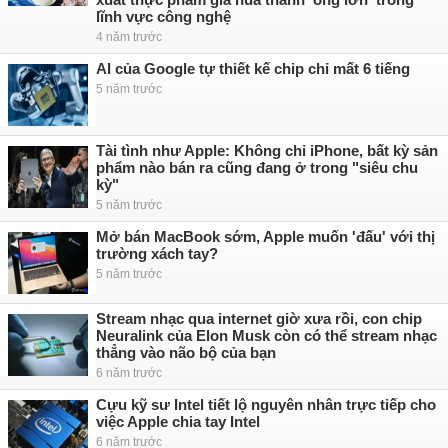
lĩnh vực công nghệ
4 năm trước
AI của Google tự thiết kế chip chỉ mất 6 tiếng
5 năm trước
Tài tình như Apple: Không chỉ iPhone, bất kỳ sản
phẩm nào bán ra cũng đang ở trong "siêu chu
kỳ"
5 năm trước
Mở bán MacBook sớm, Apple muốn 'đấu' với thị
trường xách tay?
5 năm trước
Stream nhạc qua internet giờ xưa rồi, con chip
Neuralink của Elon Musk còn có thể stream nhạc
thẳng vào não bộ của bạn
6 năm trước
Cựu kỹ sư Intel tiết lộ nguyên nhân trực tiếp cho
việc Apple chia tay Intel
6 năm trước