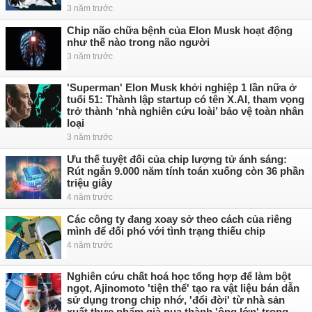
3 năm trước
Chip não chữa bệnh của Elon Musk hoạt động
như thế nào trong não người
3 năm trước
'Superman' Elon Musk khởi nghiệp 1 lần nữa ở
tuổi 51: Thành lập startup có tên X.AI, tham vọng
trở thành ‘nhà nghiên cứu loài’ bảo vệ toàn nhân
loại
3 năm trước
Ưu thế tuyệt đối của chip lượng tử ánh sáng:
Rút ngắn 9.000 năm tính toán xuống còn 36 phần
triệu giây
4 năm trước
Các công ty đang xoay sở theo cách của riêng
mình để đối phó với tình trạng thiếu chip
4 năm trước
Nghiên cứu chất hoá học tổng hợp để làm bột
ngọt, Ajinomoto 'tiện thể' tạo ra vật liệu bán dẫn
sử dụng trong chip nhớ, 'đổi đời' từ nhà sản
xuất thực phẩm già nua thành 'ông lớn' trong