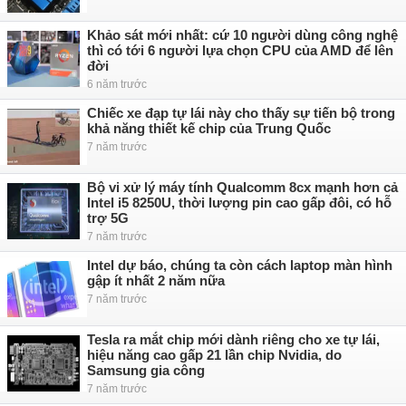
Khảo sát mới nhất: cứ 10 người dùng công nghệ
thì có tới 6 người lựa chọn CPU của AMD để lên
đời
6 năm trước
Chiếc xe đạp tự lái này cho thấy sự tiến bộ trong
khả năng thiết kế chip của Trung Quốc
7 năm trước
Bộ vi xử lý máy tính Qualcomm 8cx mạnh hơn cả
Intel i5 8250U, thời lượng pin cao gấp đôi, có hỗ
trợ 5G
7 năm trước
Intel dự báo, chúng ta còn cách laptop màn hình
gập ít nhất 2 năm nữa
7 năm trước
Tesla ra mắt chip mới dành riêng cho xe tự lái,
hiệu năng cao gấp 21 lần chip Nvidia, do
Samsung gia công
7 năm trước