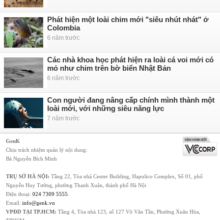
Phát hiện một loài chim mới "siêu nhút nhát" ở
Colombia
6 năm trước
Các nhà khoa học phát hiện ra loài cá voi mới có
mỏ như chim trên bờ biển Nhật Bản
6 năm trước
Con người đang nâng cấp chính mình thành một
loài mới, với những siêu năng lực
7 năm trước
GenK
Chịu trách nhiệm quản lý nội dung:
Bà Nguyễn Bích Minh
TRỤ SỞ HÀ NỘI:
Tầng 22, Tòa nhà Center Building, Hapulico Complex, Số 01, phố
Nguyễn Huy Tưởng, phường Thanh Xuân, thành phố Hà Nội
Điện thoại:
024 7309 5555
.
Email:
info@genk.vn
VPĐD TẠI TP.HCM:
Tầng 4, Tòa nhà 123, số 127 Võ Văn Tần, Phường Xuân Hòa,