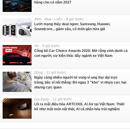
hàng cho cả năm 2027
Xem - Mua - Luôn - 8 giờ trước
Lướt mạng thấy deal ngon: Samsung, Huawei,
Soundcore... giảm sâu, có món gần nửa giá
Xe - 9 giờ trước
Công bố Car Choice Awards 2026: Mở rộng vinh danh cả
con người, sự kiện thúc đẩy ngành xe Việt Nam
Sống - 11 giờ trước
Ngày càng nhiều người tử vong vì ung thư đại trực
tràng, bác sĩ nói thẳng: Bỏ ngay 3 "kho" vi nhựa cực hại
nhưng cực quen
Gia dụng - 12 giờ trước
LG ra mắt điều hòa ARTCOOL AI Air tại Việt Nam: Thiết
kế như một món nội thất, AI cá nhân hóa trải nghiệm