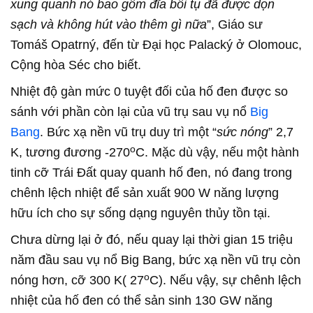
xung quanh nó bao gồm đĩa bồi tụ đã được dọn
sạch và không hút vào thêm gì nữa
”, Giáo sư
Tomáš Opatrný, đến từ Đại học Palacký ở Olomouc,
Cộng hòa Séc cho biết.
Nhiệt độ gàn mức 0 tuyệt đối của hố đen được so
sánh với phần còn lại của vũ trụ sau vụ nổ
Big
Bang
. Bức xạ nền vũ trụ duy trì một “
sức nóng
” 2,7
o
K, tương đương -270
C. Mặc dù vậy, nếu một hành
tinh cỡ Trái Đất quay quanh hố đen, nó đang trong
chênh lệch nhiệt để sản xuất 900 W năng lượng
hữu ích cho sự sống dạng nguyên thủy tồn tại.
Chưa dừng lại ở đó, nếu quay lại thời gian 15 triệu
năm đầu sau vụ nổ Big Bang, bức xạ nền vũ trụ còn
o
nóng hơn, cỡ 300 K( 27
C). Nếu vậy, sự chênh lệch
nhiệt của hố đen có thể sản sinh 130 GW năng