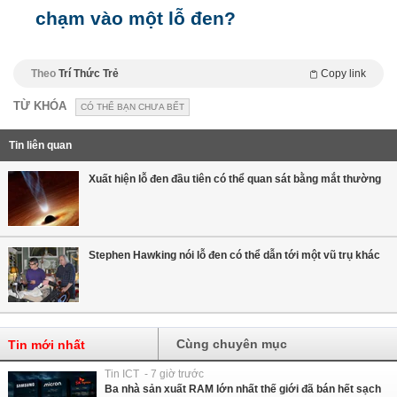
chạm vào một lỗ đen?
Theo
Trí Thức Trẻ
Copy link
TỪ KHÓA
CÓ THỂ BẠN CHƯA BẾT
Tin liên quan
Xuất hiện lỗ đen đầu tiên có thể quan sát bằng mắt thường
Stephen Hawking nói lỗ đen có thể dẫn tới một vũ trụ khác
Cùng chuyên mục
Tin mới nhất
Tin ICT - 7 giờ trước
Ba nhà sản xuất RAM lớn nhất thế giới đã bán hết sạch