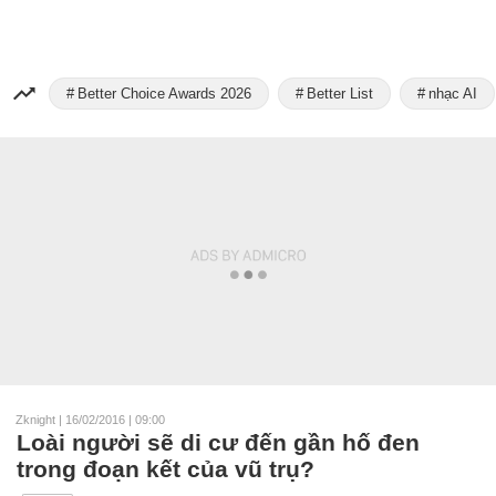
Better Choice Awards 2026
Better List
nhạc AI
Zknight
|
16/02/2016 | 09:00
Loài người sẽ di cư đến gần hố đen
trong đoạn kết của vũ trụ?