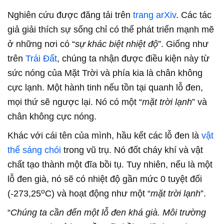
Nghiên cứu được đăng tải trên
trang arXiv
. Các tác
giả giải thích sự sống chỉ có thể phát triển mạnh mẽ
ở những nơi có “
sự khác biệt nhiệt độ
”. Giống như
trên
Trái Đất
, chúng ta nhận được điều kiện này từ
sức nóng của Mặt Trời và phía kia là chân không
cực lạnh. Một hành tinh nếu tồn tại quanh lỗ đen,
mọi thứ sẽ ngược lại. Nó có một “
mặt trời lạnh
” và
chân không cực nóng.
Khác với cái tên của mình, hầu kết các lỗ đen là
vật
thể sáng chói
trong vũ trụ. Nó đốt cháy khí và vật
chất tạo thành một đĩa bồi tụ. Tuy nhiên, nếu là một
lỗ đen già, nó sẽ có nhiệt độ gần mức 0 tuyệt đối
o
(-273,25
C) và hoạt động như một “
mặt trời lạnh
”.
“
Chúng ta cần đến một lỗ đen khá già. Môi trường