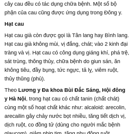
cây cau đều có tác dụng chữa bệnh. Một số bộ
phận của cau cũng được ứng dụng trong Đông y.
Hạt cau
Hạt cau già còn được gọi là Tân lang hay Bình lang.
Hạt cau già không mùi, vị đắng, chát; vào 2 kinh đại
tràng và vị. Hạt cau có công dụng giáng khí, phá trệ,
sát trùng, thông thủy, chữa bệnh do giun sán, ăn
không tiêu, đầy bụng, tức ngực, tả lỵ, viêm ruột,
thủy thũng (phù).
Theo
Lương y Đa khoa Bùi Đắc Sáng, Hội đông
y Hà Nội
, trong hạt cau có chất tanin (chất chát)
cùng một số hoạt chất khác như: alcaloid: arecolin,
arecailin gây chảy nước bọt nhiều, tăng tiết dịch vị,
dịch ruột, co đồng tử (dùng cho người mắc bệnh
glaucom), giảm nhịp tim, tăng nhu động ruột.