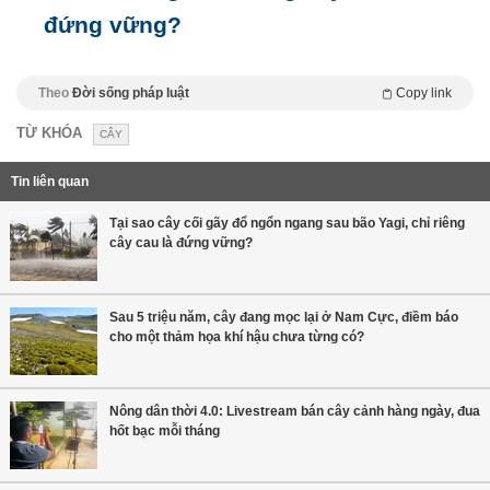
đứng vững?
Theo
Đời sống pháp luật
Copy link
TỪ KHÓA
CÂY
Tin liên quan
Tại sao cây cối gãy đổ ngổn ngang sau bão Yagi, chỉ riêng
cây cau là đứng vững?
Sau 5 triệu năm, cây đang mọc lại ở Nam Cực, điềm báo
cho một thảm họa khí hậu chưa từng có?
Nông dân thời 4.0: Livestream bán cây cảnh hàng ngày, đua
hốt bạc mỗi tháng