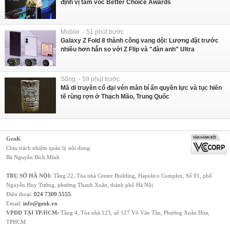
định vị tầm vóc Better Choice Awards
Mobile - 51 phút trước
Galaxy Z Fold 8 thành công vang dội: Lượng đặt trước
nhiều hơn hẳn so với Z Flip và "đàn anh" Ultra
Sống - 59 phút trước
Mã di truyền cổ đại vén màn bí ẩn quyền lực và tục hiến
tế rùng rợn ở Thạch Mão, Trung Quốc
GenK
Chịu trách nhiệm quản lý nội dung:
Bà Nguyễn Bích Minh
TRỤ SỞ HÀ NỘI:
Tầng 22, Tòa nhà Center Building, Hapulico Complex, Số 01, phố
Nguyễn Huy Tưởng, phường Thanh Xuân, thành phố Hà Nội
Điện thoại:
024 7309 5555
.
Email:
info@genk.vn
VPĐD TẠI TP.HCM:
Tầng 4, Tòa nhà 123, số 127 Võ Văn Tần, Phường Xuân Hòa,
TPHCM