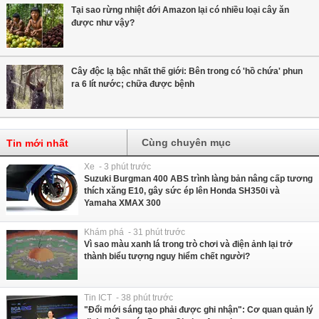
Tại sao rừng nhiệt đới Amazon lại có nhiều loại cây ăn
được như vậy?
Cây độc lạ bậc nhất thế giới: Bên trong có 'hồ chứa' phun
ra 6 lít nước; chữa được bệnh
Cùng chuyên mục
Tin mới nhất
Xe - 3 phút trước
Suzuki Burgman 400 ABS trình làng bản nâng cấp tương
thích xăng E10, gây sức ép lên Honda SH350i và
Yamaha XMAX 300
Khám phá - 31 phút trước
Vì sao màu xanh lá trong trò chơi và điện ảnh lại trở
thành biểu tượng nguy hiểm chết người?
Tin ICT - 38 phút trước
"Đổi mới sáng tạo phải được ghi nhận": Cơ quan quản lý