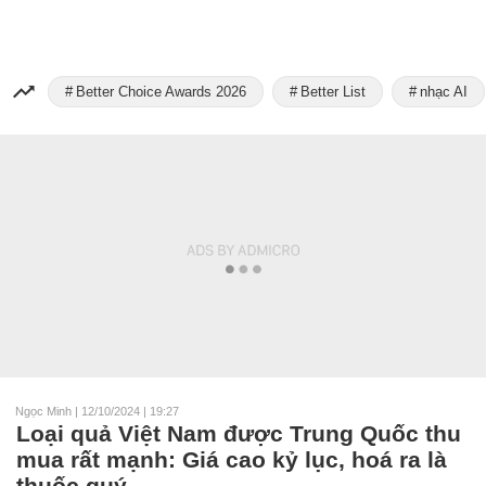
Better Choice Awards 2026
Better List
nhạc AI
Ngọc Minh
|
12/10/2024 | 19:27
Loại quả Việt Nam được Trung Quốc thu
mua rất mạnh: Giá cao kỷ lục, hoá ra là
thuốc quý