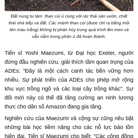
Đất nung tự làm: than củi ủ cùng với rác thải sân vườn, chất
thải nhà bếp và đất. Các mảnh than củi (được chỉ ra bằng mũi
tên màu trắng) không bị phân hủy trong quá trình lên men và
vẫn nằm trong phân ủ đã hoàn thành.
Tiến sĩ Yoshi Maezumi, từ Đại học Exeter, người
đứng đầu nghiên cứu, giải thích tầm quan trọng của
ADEs: "Đây là một cách canh tác bền vững hơn
nhiều. Sự phát triển của ADEs cho phép mở rộng
khu vực trồng ngô và các loại cây trồng khác". Sự
đổi mới này có thể đã tăng cường an ninh lương
thực cho dân số Amazon đang gia tăng.
Nghiên cứu của Maezumi và cộng sự cũng nêu bật
những bài học tiềm năng cho các nỗ lực bảo tồn
hiện đại. Tiến sĩ Maezumi cho biết: "Các cộng đồng