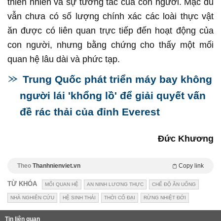
thiên nhiên và sự tương tác của con người. Mặc dù
vẫn chưa có số lượng chính xác các loài thực vật
ăn được có liên quan trực tiếp đến hoạt động của
con người, nhưng bằng chứng cho thấy một mối
quan hệ lâu dài và phức tạp.
Trung Quốc phát triển máy bay không
người lái 'khổng lồ' để giải quyết vấn
đề rác thải của đỉnh Everest
Đức Khương
Theo
Thanhnienviet.vn
Copy link
TỪ KHÓA
MỐI QUAN HỆ
AN NINH LƯƠNG THỰC
CHẾ ĐỘ ĂN UỐNG
NHÀ NGHIÊN CỨU
HỆ SINH THÁI
THỜI CỔ ĐẠI
RỪNG NHIỆT ĐỚI
Tin liên quan