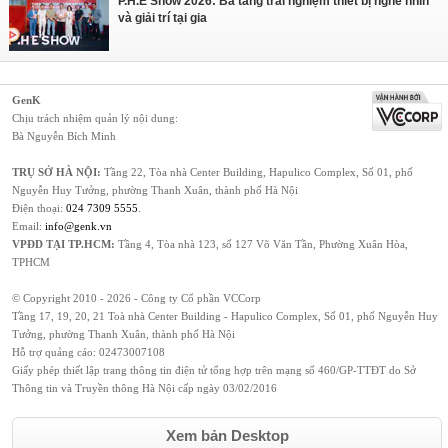
P.H.E Show 2026: Ba tầng trải nghiệm thiết bị nghe nhìn
và giải trí tại gia
GenK
Chịu trách nhiệm quản lý nội dung:
Bà Nguyễn Bích Minh
TRỤ SỞ HÀ NỘI:
Tầng 22, Tòa nhà Center Building, Hapulico Complex, Số 01, phố
Nguyễn Huy Tưởng, phường Thanh Xuân, thành phố Hà Nội
Điện thoại:
024 7309 5555
.
Email:
info@genk.vn
VPĐD TẠI TP.HCM:
Tầng 4, Tòa nhà 123, số 127 Võ Văn Tần, Phường Xuân Hòa,
TPHCM
© Copyright 2010 - 2026 - Công ty Cổ phần VCCorp
Tầng 17, 19, 20, 21 Toà nhà Center Building - Hapulico Complex, Số 01, phố Nguyễn Huy
Tưởng, phường Thanh Xuân, thành phố Hà Nội
Hỗ trợ quảng cáo:
02473007108
Giấy phép thiết lập trang thông tin điện tử tổng hợp trên mạng số 460/GP-TTĐT do Sở
Thông tin và Truyền thông Hà Nội cấp ngày 03/02/2016
Xem bản Desktop