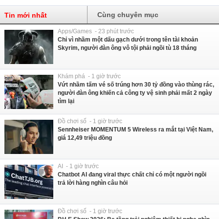
Cùng chuyên mục
Tin mới nhất
Apps/Games - 23 phút trước
Chỉ vì nhầm một dấu gạch dưới trong tên tài khoản
Skyrim, người đàn ông vô tội phải ngồi tù 18 tháng
Khám phá - 1 giờ trước
Vứt nhầm tấm vé số trúng hơn 30 tỷ đồng vào thùng rác,
người đàn ông khiến cả công ty vệ sinh phải mất 2 ngày
tìm lại
Đồ chơi số - 1 giờ trước
Sennheiser MOMENTUM 5 Wireless ra mắt tại Việt Nam,
giá 12,49 triệu đồng
AI - 1 giờ trước
Chatbot AI đang viral thực chất chỉ có một người ngồi
trả lời hàng nghìn câu hỏi
Đồ chơi số - 1 giờ trước