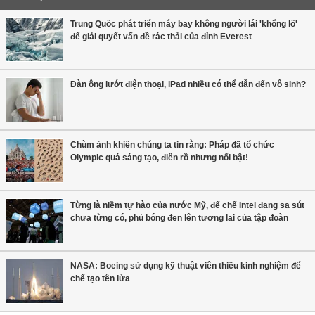
Trung Quốc phát triển máy bay không người lái 'khổng lồ'
để giải quyết vấn đề rác thải của đỉnh Everest
Đàn ông lướt điện thoại, iPad nhiều có thể dẫn đến vô sinh?
Chùm ảnh khiến chúng ta tin rằng: Pháp đã tổ chức
Olympic quá sáng tạo, điên rồ nhưng nổi bật!
Từng là niềm tự hào của nước Mỹ, đế chế Intel đang sa sút
chưa từng có, phủ bóng đen lên tương lai của tập đoàn
NASA: Boeing sử dụng kỹ thuật viên thiếu kinh nghiệm để
chế tạo tên lửa