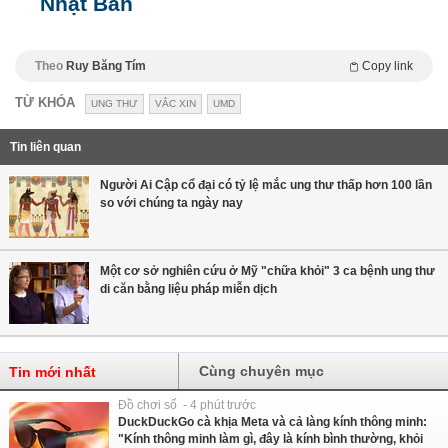
Nhật Bản
Theo
Ruy Băng Tím
Copy link
TỪ KHÓA
UNG THƯ
VẮC XIN
UMD
Tin liên quan
Người Ai Cập cổ đại có tỷ lệ mắc ung thư thấp hơn 100 lần
so với chúng ta ngày nay
Một cơ sở nghiên cứu ở Mỹ "chữa khỏi" 3 ca bệnh ung thư
di căn bằng liệu pháp miễn dịch
Cùng chuyên mục
Tin mới nhất
Đồ chơi số - 4 phút trước
DuckDuckGo cà khịa Meta và cả làng kính thông minh:
"Kính thông minh làm gì, đây là kính bình thường, khỏi