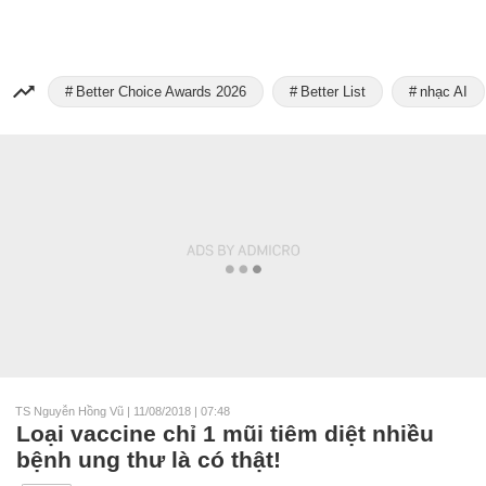
Better Choice Awards 2026
Better List
nhạc AI
TS Nguyễn Hồng Vũ
|
11/08/2018 | 07:48
Loại vaccine chỉ 1 mũi tiêm diệt nhiều
bệnh ung thư là có thật!