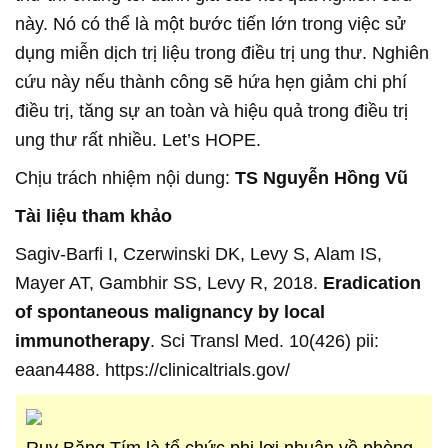
này. Nó có thể là một bước tiến lớn trong việc sử
dụng miễn dịch trị liệu trong điều trị ung thư. Nghiên
cứu này nếu thành công sẽ hứa hẹn giảm chi phí
điều trị, tăng sự an toàn và hiệu quả trong điều trị
ung thư rất nhiều. Let’s HOPE.
Chịu trách nhiệm nội dung:
TS Nguyễn Hồng Vũ
Tài liệu tham khảo
Sagiv-Barfi I, Czerwinski DK, Levy S, Alam IS,
Mayer AT, Gambhir SS, Levy R, 2018.
Eradication
of spontaneous malignancy by local
immunotherapy
. Sci Transl Med. 10(426) pii:
eaan4488. https://clinicaltrials.gov/
Ruy Băng Tím là tổ chức phi lợi nhuận về phòng