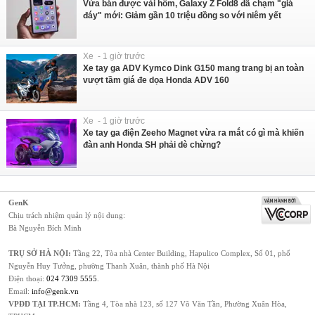
Vừa bán được vài hôm, Galaxy Z Fold8 đã chạm "giá
đáy" mới: Giảm gần 10 triệu đồng so với niêm yết
Xe - 1 giờ trước
Xe tay ga ADV Kymco Dink G150 mang trang bị an toàn
vượt tầm giá đe dọa Honda ADV 160
Xe - 1 giờ trước
Xe tay ga điện Zeeho Magnet vừa ra mắt có gì mà khiến
đàn anh Honda SH phải dè chừng?
GenK
Chịu trách nhiệm quản lý nội dung:
Bà Nguyễn Bích Minh
TRỤ SỞ HÀ NỘI:
Tầng 22, Tòa nhà Center Building, Hapulico Complex, Số 01, phố
Nguyễn Huy Tưởng, phường Thanh Xuân, thành phố Hà Nội
Điện thoại:
024 7309 5555
.
Email:
info@genk.vn
VPĐD TẠI TP.HCM:
Tầng 4, Tòa nhà 123, số 127 Võ Văn Tần, Phường Xuân Hòa,