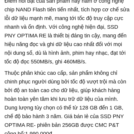
Điểm nổi bật của sản phẩm này nằm ở công nghệ
chip NAND Flash tiên tiến nhất, tích hợp cơ chế sửa
lỗi dữ liệu mạnh mẽ, mang tới tốc độ truy cập cực
nhanh và ổn định. Với công nghệ hiện đại, SSD
PNY OPTIMA RE là thiết bị đáng tin cậy, mang đến
hiệu năng đọc và ghi dữ liệu cao nhất đối với mọi
nội dung số, dù là hình ảnh, phim hay nhạc, đạt tới
tốc độ đọc 550MB/s, ghi 460MB/s.
Thuộc phân khúc cao cấp, sản phẩm không chỉ
chinh phục người dùng bởi tốc độ vượt trội mà còn
bởi độ an toàn cao cho dữ liệu, giúp khách hàng
hoàn toàn yên tâm khi lưu trữ dữ liệu của mình.
Dung lượng tùy chọn có thể từ 128 GB đến 1 GB,
chế độ bảo hành 3 năm. Giá bán lẻ của SSD PNY
OPTIMA RE- phiên bản 256GB được CMC P&T
công bố:1.990.000đ.