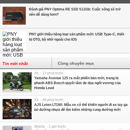
Đánh giá PNY Optima RE SSD 512Gb: Cuộc sống sẽ trở
nên dễ dàng hơn?
PNY giới thiệu hàng loạt sản phẩm mới: USB Type-C, thiết
bị OTG, bộ nhớ ngoài cho iOS
Cùng chuyên mục
Tin mới nhất
Xe - 13 phút trước
Yamaha Avenue 125 ra mắt phiên bản mới, trang bị
phanh ABS Bosch quyết tâm đe dọa ngôi vương của
Honda Lead
Xe - 48 phút trước
AJS Leten LT190: Mẫu xe có thể khiến người đi xe tay ga
bỏ đường nhựa để tìm kiếm những cung đường mới
Mobile - 1 giờ trước