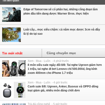
Tin liên quan
Edge of Tomorrow sẽ có phần hai, những công đoạn làm
phim đầu tiên đang được Warner Bros. thực hiện
Loài cây... mọc siêu chậm: cả năm mọc được 3cm và đây
là lý do tại sao
Cùng chuyên mục
Tin mới nhất
Xem - Mua - Luôn - 4 phút trước
8 món siêu sale ngày đôi 8/8: Tai nghe Ugreen giảm hơn
1 triệu, tai nghe đi bơi Lenovo chỉ 500.000đ, ống kính
zoom 400mm cho iPhone 1.7 triệu
Xem - Mua - Luôn - 4 giờ trước
Canh sale 8/8: Ugreen, Anker, Baseus và OPPO đồng
loạt giảm giá, nhiều món đáng chốt đơn
Trà đá công nghệ - 5 giờ trước