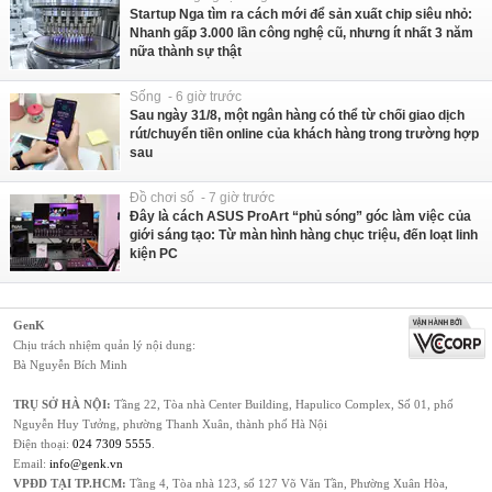
Startup Nga tìm ra cách mới để sản xuất chip siêu nhỏ:
Nhanh gấp 3.000 lần công nghệ cũ, nhưng ít nhất 3 năm
nữa thành sự thật
Sống - 6 giờ trước
Sau ngày 31/8, một ngân hàng có thể từ chối giao dịch
rút/chuyển tiền online của khách hàng trong trường hợp
sau
Đồ chơi số - 7 giờ trước
Đây là cách ASUS ProArt “phủ sóng” góc làm việc của
giới sáng tạo: Từ màn hình hàng chục triệu, đến loạt linh
kiện PC
GenK
Chịu trách nhiệm quản lý nội dung:
Bà Nguyễn Bích Minh
TRỤ SỞ HÀ NỘI:
Tầng 22, Tòa nhà Center Building, Hapulico Complex, Số 01, phố
Nguyễn Huy Tưởng, phường Thanh Xuân, thành phố Hà Nội
Điện thoại:
024 7309 5555
.
Email:
info@genk.vn
VPĐD TẠI TP.HCM:
Tầng 4, Tòa nhà 123, số 127 Võ Văn Tần, Phường Xuân Hòa,