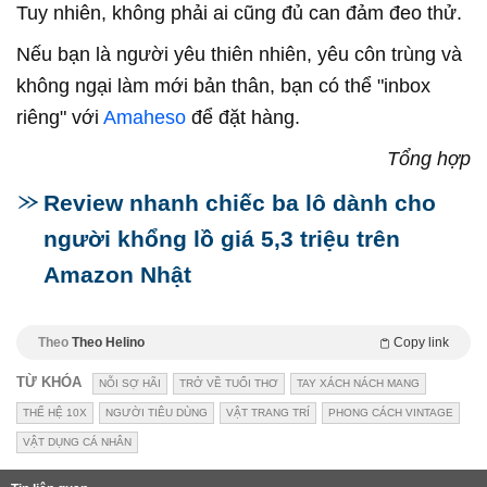
Tuy nhiên, không phải ai cũng đủ can đảm đeo thử.
Nếu bạn là người yêu thiên nhiên, yêu côn trùng và
không ngại làm mới bản thân, bạn có thể "inbox
riêng" với
Amaheso
để đặt hàng.
Tổng hợp
Review nhanh chiếc ba lô dành cho
người khổng lồ giá 5,3 triệu trên
Amazon Nhật
Theo
Theo Helino
Copy link
TỪ KHÓA
NỖI SỢ HÃI
TRỞ VỀ TUỔI THƠ
TAY XÁCH NÁCH MANG
THẾ HỆ 10X
NGƯỜI TIÊU DÙNG
VẬT TRANG TRÍ
PHONG CÁCH VINTAGE
VẬT DỤNG CÁ NHÂN