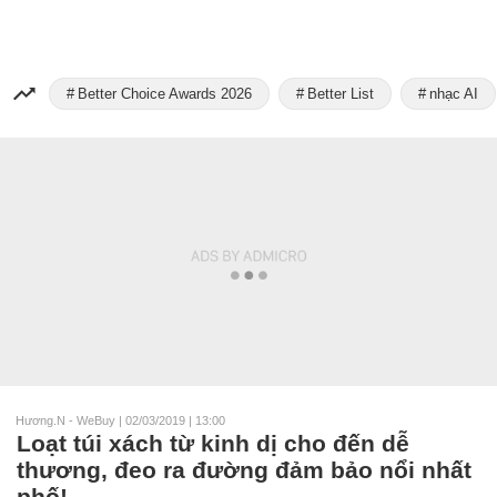
Better Choice Awards 2026
Better List
nhạc AI
Hương.N - WeBuy
|
02/03/2019 | 13:00
Loạt túi xách từ kinh dị cho đến dễ
thương, đeo ra đường đảm bảo nổi nhất
phố!