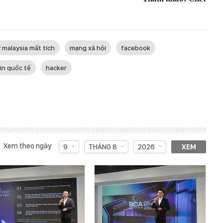
malaysia mất tích
mạng xã hội
facebook
in quốc tế
hacker
Xem theo ngày
9
THÁNG 8
2026
XEM