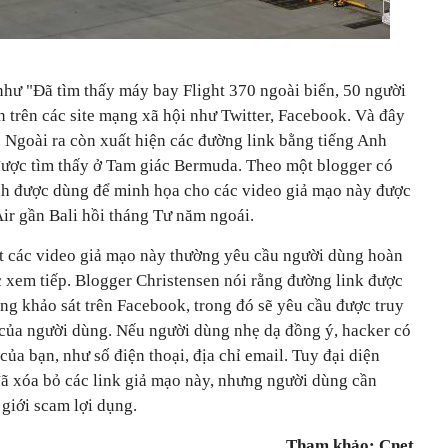
 như "Đã tìm thấy máy bay
Flight 370 ngoài biển, 50 người
àn trên các site mạng xã hội như Twitter, Facebook. Và đây
o. Ngoài ra còn xuất hiện các đường link bằng tiếng Anh
được tìm thấy ở
Tam giác Bermuda. Theo một blogger có
nh được dùng để minh họa cho các video giả mạo này được
Air gần Bali hồi tháng Tư năm ngoái.
t các video giả mạo này thường yêu cầu người dùng hoàn
c xem tiếp. Blogger Christensen nói rằng đường link được
ảng khảo sát trên Facebook, trong đó sẽ yêu cầu được truy
) của người dùng. Nếu người dùng nhẹ dạ đồng ý, hacker có
ủa bạn, như số điện thoại, địa chỉ email. Tuy đại diện
đã xóa bỏ các link giả mạo này, nhưng người dùng cần
 giới scam lợi dụng.
Tham khảo: Cnet