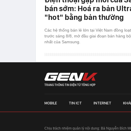
bán sớm: Hoá ra bản Ultr
"hot" bằng bản thường
Các hệ thống bán lẻ lớn tại Việt Nam đồng loạt
trước sáng 8/8, mở đầu giai đoạn bán hàng bộ
nhất của Samsung.
MOBILE
TIN ICT
INTERNET
KHÁ
Chịu trách nhiệm quản lý nội dung: Bà Nguyễn Bích M