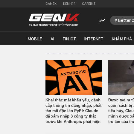
GAMEK
KENH14
CAFEBIZ
Better 
MOBILE
AI
TIN ICT
INTERNET
KHÁM PHÁ
Khai thác mật khẩu yếu, đánh
Được tạo ra t
cắp thông tin đăng nhập, phát
cuốn sách bị 
tán mã độc lên PyPI: Claude
tiêu hủy, Cla
đã xâm nhập 3 công ty thật
mình được xâ
trước khi Anthropic phát hiện
tro tàn của th