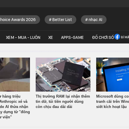
Choice Awards 2026
Better List
nhạc AI
XEM - MUA - LUÔN
XE
APPS-GAME
ĐỒ CHƠI SỐ
BÍ M
ừ hàng triệu
Thị trường RAM lại nhận thêm
Microsoft dùng co
Anthropic xé và
tin dữ, túi tiền người dùng
tranh cãi trên Wi
ude AI thừa nhận
còn chịu đau dài dài
siết kích hoạt lậu
y dựng từ "đống
ư viện"