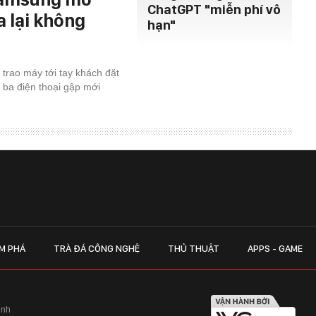
ChatGPT "miễn phí vô
a lại không
hạn"
 trao máy tới tay khách đặt
 ba điện thoại gập mới
M PHÁ
TRÀ ĐÁ CÔNG NGHỆ
THỦ THUẬT
APPS - GAME
inh