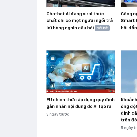
Chatbot AI đang viral thực
Công n
chất chỉ có một người ngồi trả
Smart 
lời hàng nghìn câu hỏi
hội đồn
Nổi bật
EU chính thức áp dụng quy định
Khoảnh
gắn nhãn nội dung do AI tạo ra
ông độ
đỉnh cầ
3 ngày trước
trên đ
5 ngày t