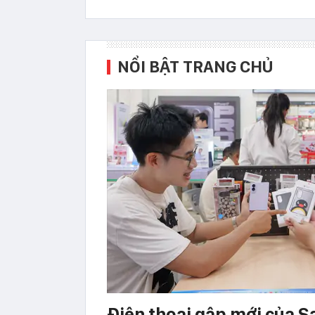
NỔI BẬT TRANG CHỦ
Điện thoại gập mới của