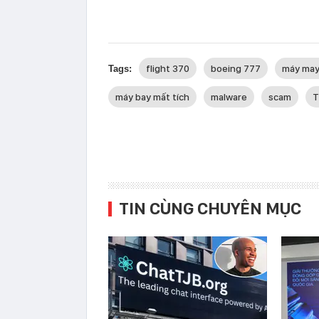
flight 370
boeing 777
máy may 
Tags:
máy bay mất tích
malware
scam
T
TIN CÙNG CHUYÊN MỤC