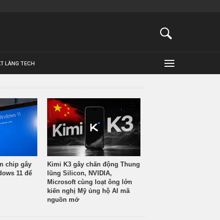
ẬT LÀNG TECH
n chip gây
Kimi K3 gây chấn động Thung
ndows 11 để
lũng Silicon, NVIDIA,
Microsoft cùng loạt ông lớn
kiến nghị Mỹ ủng hộ AI mã
nguồn mở