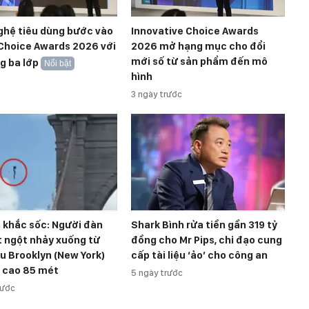
ghệ tiêu dùng bước vào
Innovative Choice Awards
Choice Awards 2026 với
2026 mở hạng mục cho đổi
mới số từ sản phẩm đến mô
g ba lớp
Nổi bật
hình
3 ngày trước
 khắc sốc: Người đàn
Shark Bình rửa tiền gần 319 tỷ
t ngột nhảy xuống từ
đồng cho Mr Pips, chỉ đạo cung
u Brooklyn (New York)
cấp tài liệu ‘ảo’ cho công an
ộ cao 85 mét
5 ngày trước
rước