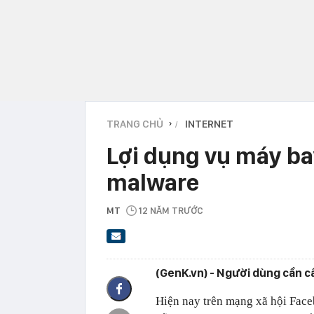
TRANG CHỦ
INTERNET
›
Lợi dụng vụ máy ba
malware
MT
12 NĂM TRƯỚC
(GenK.vn) - Người dùng cần cẩ
Hiện nay trên mạng xã hội Face