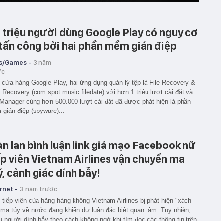
5 triệu người dùng Google Play có nguy cơ
 tấn công bởi hai phần mềm gián điệp
s/Games -
3 năm
ớc
 cửa hàng Google Play, hai ứng dụng quản lý tệp là File Recovery &
 Recovery (com.spot.music.filedate) với hơn 1 triệu lượt cài đặt và
 Manager cùng hơn 500.000 lượt cài đặt đã được phát hiện là phần
gián điệp (spyware)...
àn lan bình luận link giả mạo Facebook nữ
ếp viên Vietnam Airlines vận chuyển ma
ý, cảnh giác dính bẫy!
rnet -
3 năm trước
 tiếp viên của hãng hàng không Vietnam Airlines bị phát hiện "xách
 ma túy về nước đang khiến dư luận đặc biệt quan tâm. Tuy nhiên,
u người dính bẫy theo cách không ngờ khi tìm đọc các thông tin trên