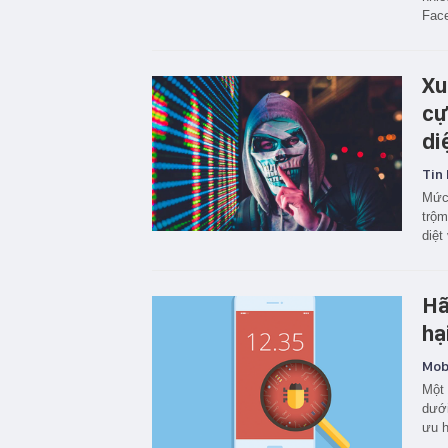
Fac
Xu
cự
di
Tin 
Mức 
trộm
diệt 
Hã
hạ
Mobi
Một
dưới
ưu h