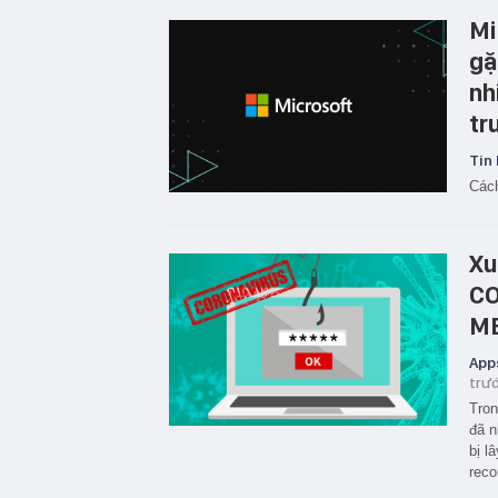
Mi
gặ
nh
tr
Tin 
Cách
Xu
CO
M
App
trư
Tron
đã n
bị l
reco