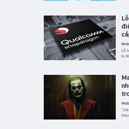
Lỗ
đi
cắ
Mobi
Lỗ h
bị đ
Ma
nh
tr
Mobi
“Jok
theo