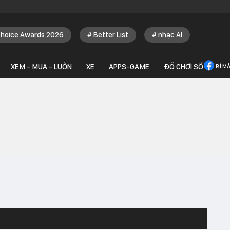
Choice Awards 2026
Better List
nhạc AI
XEM - MUA - LUÔN
XE
APPS-GAME
ĐỒ CHƠI SỐ
BÍ M