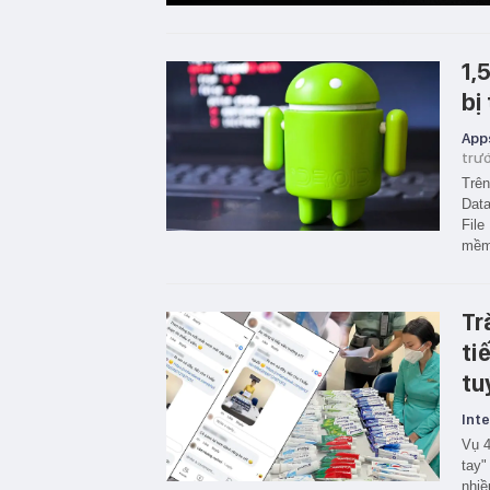
1,
bị
App
trư
Trên
Data
File
mềm 
Tr
ti
tu
Inte
Vụ 4
tay"
nhiề