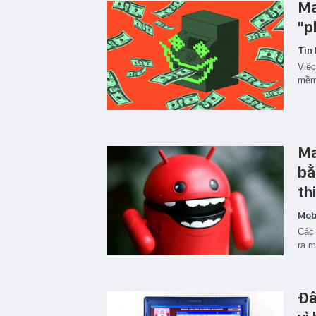
Ma
"p
Tin 
Việc
mềm
Ma
bằ
th
Mobi
Các 
ra m
Đâ