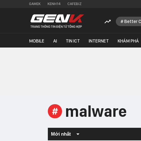
GAMEK
KENH14
CAFEBIZ
Better 
MOBILE
AI
TIN ICT
INTERNET
KHÁM PHÁ
malware
#
Mới nhất