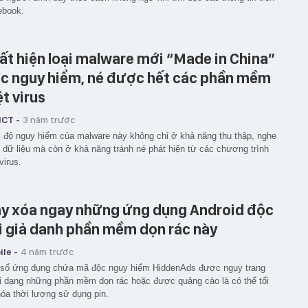
ebook.
ất hiện loại malware mới “Made in China”
c nguy hiểm, né được hết các phần mềm
ệt virus
ICT -
3 năm trước
độ nguy hiểm của malware này không chỉ ở khả năng thu thập, nghe
 dữ liệu mà còn ở khả năng tránh né phát hiện từ các chương trình
virus.
y xóa ngay những ứng dụng Android độc
i giả danh phần mềm dọn rác này
le -
4 năm trước
 số ứng dụng chứa mã độc nguy hiểm HiddenAds được ngụy trang
 dạng những phần mềm dọn rác hoặc được quảng cáo là có thể tối
óa thời lượng sử dụng pin.