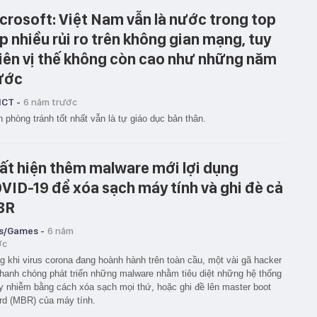
crosoft: Việt Nam vẫn là nước trong top
p nhiều rủi ro trên không gian mạng, tuy
iên vị thế không còn cao như những năm
ước
ICT -
6 năm trước
 phòng tránh tốt nhất vẫn là tự giáo dục bản thân.
ất hiện thêm malware mới lợi dụng
VID-19 để xóa sạch máy tính và ghi đè cả
BR
s/Games -
6 năm
ớc
g khi virus corona đang hoành hành trên toàn cầu, một vài gã hacker
hanh chóng phát triển những malware nhằm tiêu diệt những hệ thống
ây nhiễm bằng cách xóa sạch mọi thứ, hoặc ghi đề lên master boot
rd (MBR) của máy tính.