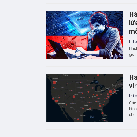
Hà
lừ
mỗ
Inte
Hack
giới
Ha
vi
Inte
Các 
hình
cho 