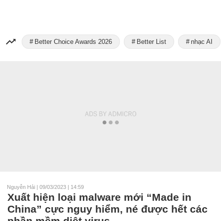
Better Choice Awards 2026
Better List
nhạc AI
Nguyễn Hải
|
09/03/2023 | 14:59
Xuất hiện loại malware mới “Made in
China” cực nguy hiểm, né được hết các
phần mềm diệt virus