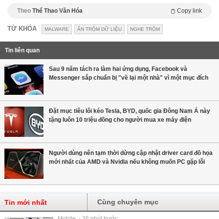
Theo
Thể Thao Văn Hóa
Copy link
TỪ KHÓA
MALWARE
ĂN TRỘM DỮ LIỆU
NGHE TRỘM
Tin liên quan
Sau 9 năm tách ra làm hai ứng dụng, Facebook và
Messenger sắp chuẩn bị "về lại một nhà" vì một mục đích
Đặt mục tiêu lôi kéo Tesla, BYD, quốc gia Đông Nam Á này
tặng luôn 10 triệu đồng cho người mua xe máy điện
Người dùng nên tạm thời dừng cập nhật driver card đồ họa
mới nhất của AMD và Nvidia nếu không muốn PC gặp lỗi
Cùng chuyên mục
Tin mới nhất
Mobile - 26 phút trước