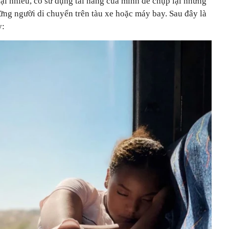
 lại nhiều, cô sử dụng tài năng của mình để chụp lại những
ng người di chuyển trên tàu xe hoặc máy bay. Sau đây là
y: