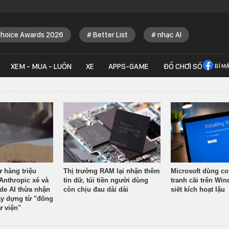
Choice Awards 2026
Better List
nhạc AI
XEM - MUA - LUÔN
XE
APPS-GAME
ĐỒ CHƠI SỐ
BÍ M
ừ hàng triệu
Thị trường RAM lại nhận thêm
Microsoft dùng co
Anthropic xé và
tin dữ, túi tiền người dùng
tranh cãi trên Wi
ude AI thừa nhận
còn chịu đau dài dài
siết kích hoạt lậu
y dựng từ "đống
ư viện"