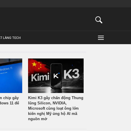
ẬT LÀNG TECH
n chip gây
Kimi K3 gây chấn động Thung
ndows 11 để
lũng Silicon, NVIDIA,
Microsoft cùng loạt ông lớn
kiến nghị Mỹ ủng hộ AI mã
nguồn mở