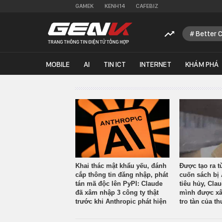
GAMEK
KENH14
CAFEBIZ
Better 
MOBILE
AI
TIN ICT
INTERNET
KHÁM PHÁ
Khai thác mật khẩu yếu, đánh
Được tạo ra t
cắp thông tin đăng nhập, phát
cuốn sách bị 
tán mã độc lên PyPI: Claude
tiêu hủy, Cla
đã xâm nhập 3 công ty thật
mình được xâ
trước khi Anthropic phát hiện
tro tàn của th