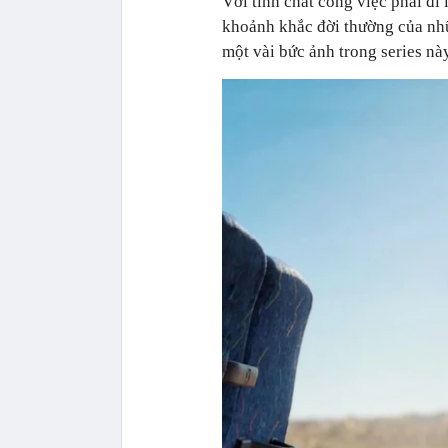
Với tính chất công việc phải đi
khoảnh khắc đời thường của nhữ
một vài bức ảnh trong series nà