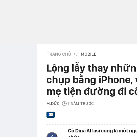
TRANG CHỦ
MOBILE
›
Lộng lẫy thay nhữ
chụp bằng iPhone, v
mẹ tiện đường đi c
M.ĐỨC
7 NĂM TRƯỚC
Cô Dina Alfasi cũng là một ng