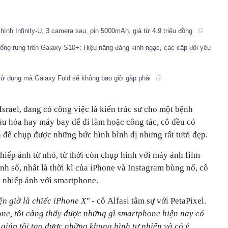
nh Infinity-U, 3 camera sau, pin 5000mAh, giá từ 4.9 triệu đồng
ống rung trên Galaxy S10+: Hiệu năng đáng kinh ngạc, các cặp đôi yêu
sử dụng mà Galaxy Fold sẽ không bao giờ gặp phải
Israel, đang có công việc là kiến trúc sư cho một bệnh
tàu hỏa hay máy bay để đi làm hoặc công tác, cô đều có
 để chụp được những bức hình bình dị nhưng rất tươi đẹp.
iếp ảnh từ nhỏ, từ thời còn chụp hình với máy ảnh film
h số, nhất là thời kì của iPhone và Instagram bùng nổ, cô
á nhiếp ảnh với smartphone.
ện giờ là chiếc iPhone X"
- cô Alfasi tâm sự với PetaPixel.
ne, tôi càng thấy được những gì smartphone hiện nay có
c giúp tôi tạo được những khung hình tự nhiên và có ý