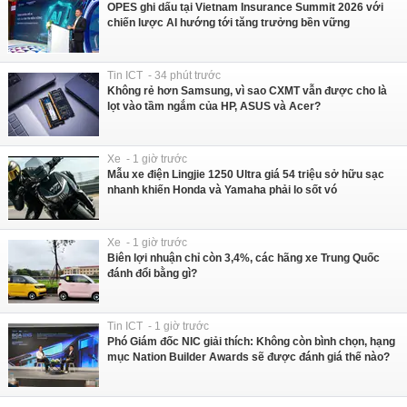
OPES ghi dấu tại Vietnam Insurance Summit 2026 với
chiến lược AI hướng tới tăng trưởng bền vững
Tin ICT - 34 phút trước
Không rẻ hơn Samsung, vì sao CXMT vẫn được cho là
lọt vào tầm ngắm của HP, ASUS và Acer?
Xe - 1 giờ trước
Mẫu xe điện Lingjie 1250 Ultra giá 54 triệu sở hữu sạc
nhanh khiến Honda và Yamaha phải lo sốt vó
Xe - 1 giờ trước
Biên lợi nhuận chỉ còn 3,4%, các hãng xe Trung Quốc
đánh đổi bằng gì?
Tin ICT - 1 giờ trước
Phó Giám đốc NIC giải thích: Không còn bình chọn, hạng
mục Nation Builder Awards sẽ được đánh giá thế nào?