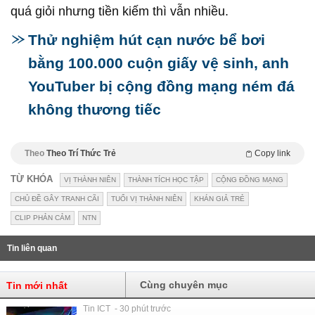
quá giỏi nhưng tiền kiếm thì vẫn nhiều.
Thử nghiệm hút cạn nước bể bơi
bằng 100.000 cuộn giấy vệ sinh, anh
YouTuber bị cộng đồng mạng ném đá
không thương tiếc
Theo
Theo Trí Thức Trẻ
Copy link
TỪ KHÓA
VỊ THÀNH NIÊN
THÀNH TÍCH HỌC TẬP
CỘNG ĐỒNG MẠNG
CHỦ ĐỀ GÂY TRANH CÃI
TUỔI VỊ THÀNH NIÊN
KHÁN GIẢ TRẺ
CLIP PHẢN CẢM
NTN
Tin liên quan
Cùng chuyên mục
Tin mới nhất
Tin ICT - 30 phút trước