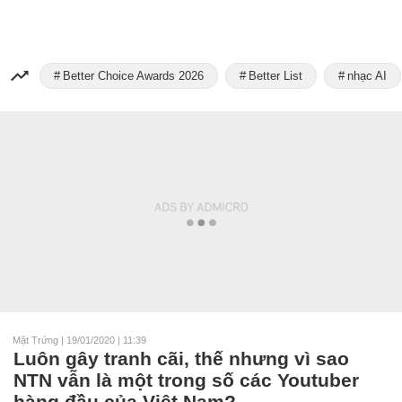
Better Choice Awards 2026
Better List
nhạc AI
Mặt Trứng
|
19/01/2020 | 11:39
Luôn gây tranh cãi, thế nhưng vì sao
NTN vẫn là một trong số các Youtuber
hàng đầu của Việt Nam?