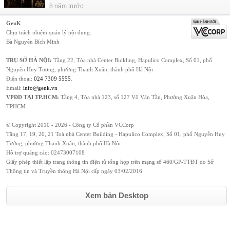
8 năm trước
GenK
Chịu trách nhiệm quản lý nội dung:
Bà Nguyễn Bích Minh
TRỤ SỞ HÀ NỘI:
Tầng 22, Tòa nhà Center Building, Hapulico Complex, Số 01, phố
Nguyễn Huy Tưởng, phường Thanh Xuân, thành phố Hà Nội
Điện thoại:
024 7309 5555
.
Email:
info@genk.vn
VPĐD TẠI TP.HCM:
Tầng 4, Tòa nhà 123, số 127 Võ Văn Tần, Phường Xuân Hòa,
TPHCM
© Copyright 2010 - 2026 - Công ty Cổ phần VCCorp
Tầng 17, 19, 20, 21 Toà nhà Center Building - Hapulico Complex, Số 01, phố Nguyễn Huy
Tưởng, phường Thanh Xuân, thành phố Hà Nội
Hỗ trợ quảng cáo:
02473007108
Giấy phép thiết lập trang thông tin điện tử tổng hợp trên mạng số 460/GP-TTĐT do Sở
Thông tin và Truyền thông Hà Nội cấp ngày 03/02/2016
Xem bản Desktop