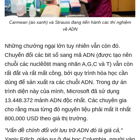
Carmean (áo xanh) và Strauss đang tiến hành các thí nghiệm
về ADN
Những chướng ngại lớn tuy nhiên vẫn còn đó.
Chuyển đổi các bit số sang mã ADN (được tạo nên
chuỗi các nuclêôtit mang nhãn A,G,C và T) vẫn còn
rất đắt và rất mất công, bởi quy trình hóa học cần
dùng để sản xuất ra các chuỗi ADN. Trong dự án
trình diện này của mình, Microsoft đã sử dụng
13.448.372 mảnh ADN độc nhất. Các chuyên gia
cho rằng mua từng đó nguyên liệu phải mất ít nhất
800,000 USD theo giá thị trường.
"Vấn đề chính đối với lưu trữ ADN đó là giá cả,"
Yaniv Erlich, giáo sư ở đại học Columbia, người vào