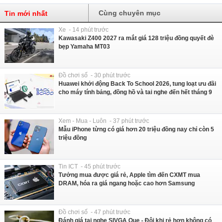
Cùng chuyên mục
Tin mới nhất
Xe - 14 phút trước
Kawasaki Z400 2027 ra mắt giá 128 triệu đồng quyết đè
bẹp Yamaha MT03
Đồ chơi số - 30 phút trước
Huawei khởi động Back To School 2026, tung loạt ưu đãi
cho máy tính bảng, đồng hồ và tai nghe đến hết tháng 9
Xem - Mua - Luôn - 37 phút trước
Mẫu iPhone từng có giá hơn 20 triệu đồng nay chỉ còn 5
triệu đồng
Tin ICT - 45 phút trước
Tưởng mua được giá rẻ, Apple tìm đến CXMT mua
DRAM, hóa ra giá ngang hoặc cao hơn Samsung
Đồ chơi số - 47 phút trước
Đánh giá tai nghe SIVGA Que - Đôi khi rẻ hơn không có