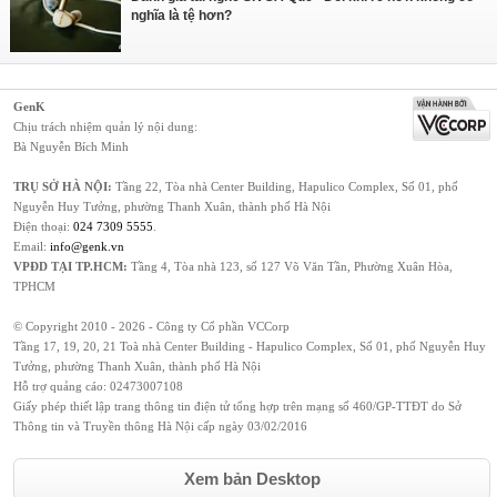
nghĩa là tệ hơn?
GenK
Chịu trách nhiệm quản lý nội dung:
Bà Nguyễn Bích Minh
TRỤ SỞ HÀ NỘI:
Tầng 22, Tòa nhà Center Building, Hapulico Complex, Số 01, phố
Nguyễn Huy Tưởng, phường Thanh Xuân, thành phố Hà Nội
Điện thoại:
024 7309 5555
.
Email:
info@genk.vn
VPĐD TẠI TP.HCM:
Tầng 4, Tòa nhà 123, số 127 Võ Văn Tần, Phường Xuân Hòa,
TPHCM
© Copyright 2010 - 2026 - Công ty Cổ phần VCCorp
Tầng 17, 19, 20, 21 Toà nhà Center Building - Hapulico Complex, Số 01, phố Nguyễn Huy
Tưởng, phường Thanh Xuân, thành phố Hà Nội
Hỗ trợ quảng cáo:
02473007108
Giấy phép thiết lập trang thông tin điện tử tổng hợp trên mạng số 460/GP-TTĐT do Sở
Thông tin và Truyền thông Hà Nội cấp ngày 03/02/2016
Xem bản Desktop