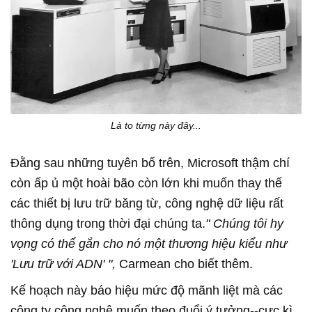
Là to từng này đây...
Đằng sau những tuyên bố trên, Microsoft thậm chí
còn ấp ủ một hoài bão còn lớn khi muốn thay thế
các thiết bị lưu trữ băng từ, công nghệ dữ liệu rất
thông dụng trong thời đại chúng ta.
" Chúng tôi hy
vọng có thể gắn cho nó một thương hiệu kiểu như
'Lưu trữ với ADN' ",
Carmean cho biết thêm.
Kế hoạch này báo hiệu mức độ mãnh liệt mà các
công ty công nghệ muốn theo đuổi ý tưởng--cực kì