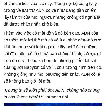
phẩm chi tiết" vào lúc này. Trong nội bộ công ty, ý
tưởng về lưu trữ ADN có vẻ như đang dần chiếm
lấy tâm trí của mọi người, nhưng không có nghĩa là
đã được chấp nhận phổ biến.
Thêm vào việc có mật độ và độ bền cao, ADN còn
có thêm một lợi thế mà có vẻ ít ai nhắc đến--nó cực
kì thân thuộc với loài người. Hãy nghĩ đến những
cái đĩa mềm cổ lỗ sĩ mà bạn chẳng thể đọc được gì
trên đó nữa, hoặc xa hơn đi, những phiến đất sét
của người Babylon cổ với... chữ tượng hình trên đó.
Không giống như mọi phương tiện khác, ADN có lẽ
sẽ không bao giờ lỗi mốt.
"Chúng ta sẽ luôn phải đọc ADN, chừng nào chúng
ta còn là con người,"
Carmean nói.