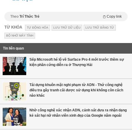
Theo
Trí Thức Trẻ
Copy link
TỪ KHÓA
TỰ ĐỘNG HÓA
LƯU TRỮ DỮ LIỆU
LƯU TRỮ BĂNG TỪ
BỘ NHỚ MÁY TÍNH
Tin liên quan
Sếp Microsoft hé lộ về Surface Pro 4 mới trước thềm sự
kiện phần cứng diễn ra ở Thượng Hải
Tái dựng khuôn mặt nghi phạm từ ADN - Thứ công nghệ
điều tra gây tranh cãi được sử dụng khi không còn cách
nào khác
Nhờ công nghệ xác nhận ADN, cảnh sát đưa ra nhận dạng
kẻ sát hại nữ nhân viên xinh đẹp của Google năm ngoái