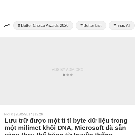
Better Choice Awards 2026
Better List
nhạc AI
FRTK
|
28/05/2017 | 19:26
Lưu trữ được một tỉ tỉ byte dữ liệu trong
một milimet khối DNA, Microsoft đã sẵn
sàng thay thế băng từ truyền thống