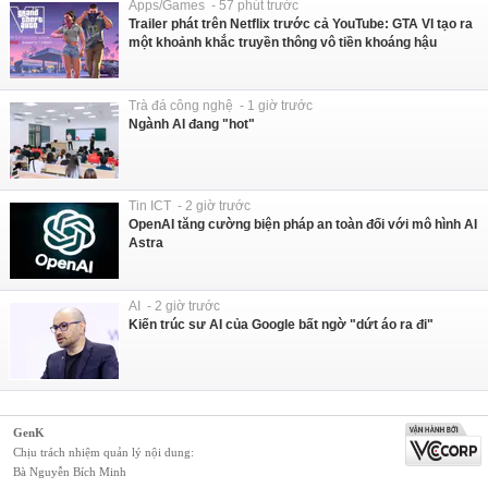
Apps/Games - 57 phút trước
Trailer phát trên Netflix trước cả YouTube: GTA VI tạo ra
một khoảnh khắc truyền thông vô tiền khoáng hậu
Trà đá công nghệ - 1 giờ trước
Ngành AI đang "hot"
Tin ICT - 2 giờ trước
OpenAI tăng cường biện pháp an toàn đối với mô hình AI
Astra
AI - 2 giờ trước
Kiến trúc sư AI của Google bất ngờ "dứt áo ra đi"
GenK
Chịu trách nhiệm quản lý nội dung:
Bà Nguyễn Bích Minh