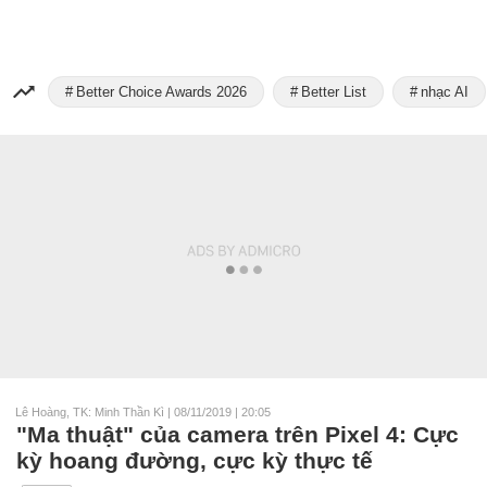
Better Choice Awards 2026
Better List
nhạc AI
Lê Hoàng, TK: Minh Thần Kì
|
08/11/2019 | 20:05
"Ma thuật" của camera trên Pixel 4: Cực
kỳ hoang đường, cực kỳ thực tế