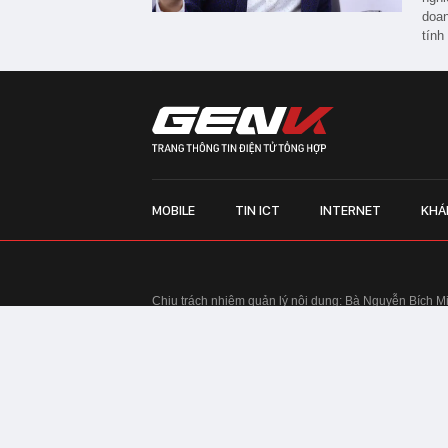
doan
tính
MOBILE
TIN ICT
INTERNET
KHÁ
Chịu trách nhiệm quản lý nội dung: Bà Nguyễn Bích M
TRỤ SỞ HÀ NỘI:
Tầng 22, Tòa nhà Center Building, 
Huy Tưởng, phường Thanh Xuân, thành phố Hà Nội
Điện thoại: 024 7309 5555.
Email:
info@genk.vn
VPĐD TẠI TP.HCM:
Tầng 4, Tòa nhà 123, số 127 Võ
© Copyright 2010 - 2026 - Công ty Cổ phần VCCorp
Tầng 17, 19, 20, 21 Toà nhà Center Building - Hapul