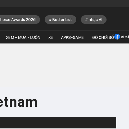
Choice Awards 2026
Better List
nhạc AI
XEM - MUA - LUÔN
XE
APPS-GAME
ĐỒ CHƠI SỐ
BÍ M
ietnam