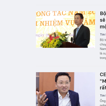
Bộ
sẽ
mộ
Tin 
Bộ 
chuy
Nam 
là s
tron
CE
"M
rấ
Tin 
Ông 
nghi