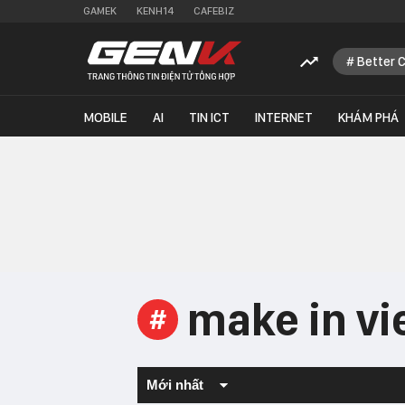
GAMEK
KENH14
CAFEBIZ
Better 
MOBILE
AI
TIN ICT
INTERNET
KHÁM PHÁ
make in v
#
Mới nhất