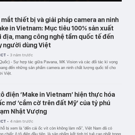
 mắt thiết bị và giải pháp camera an ninh
ke in Vietnam: Mục tiêu 100% sản xuất
i địa, mang công nghệ tầm quốc tế đến
y người dùng Việt
ICT -
3 năm trước
Quốc) - Sự hợp tác giữa Pavana, MK Vision và các đối tác kì vọng
ang đến những sản phẩm camera an ninh chất lượng quốc tế cho
i Việt.
tô điện ‘Make in Vietnam’ hiện thực hóa
ấc mơ ‘cắm cờ trên đất Mỹ’ của tỷ phú
ạm Nhật Vượng
ICT -
4 năm trước
hỗ bị xem là “đến cái ốc vít còn không làm nổi”, Việt Nam đã có
g chiếc ô tô điện đầu tiên, là sản phẩm kết tinh trí tuệ cao nhất trong