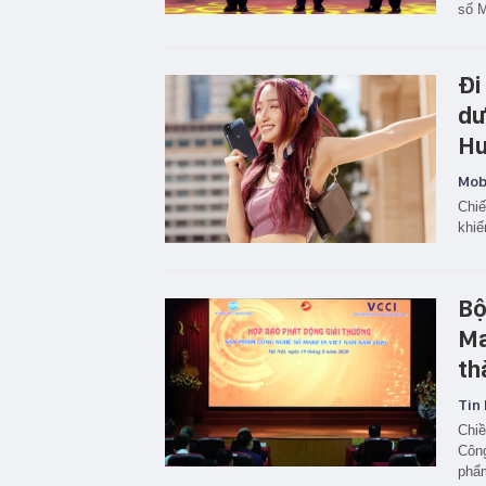
số M
Đi
dư
Hu
Mobi
Chiế
khiế
Bộ
Ma
th
Tin 
Chiề
Công
phẩm