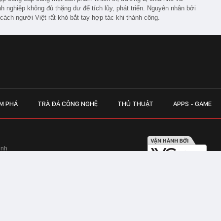
h nghiệp không đủ thặng dư để tích lũy, phát triển. Nguyên nhân bởi
 cách người Việt rất khó bắt tay hợp tác khi thành công.
M PHÁ
TRÀ ĐÁ CÔNG NGHỆ
THỦ THUẬT
APPS - GAME
inh
Hapulico Complex, Số 01, phố Nguyễn
LIÊN HỆ QUẢN
 Văn Tần, Phường Xuân Hòa, TPHCM
Hotline hỗ trợ quảng cáo:
ico Complex, Số 01, phố Nguyễn Huy