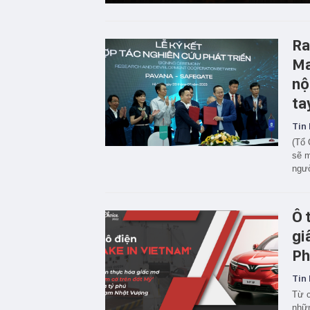
Ra
Ma
nộ
ta
Tin 
(Tổ 
sẽ m
ngườ
Ô 
gi
Ph
Tin 
Từ c
nhữn