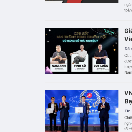
ngàn
toàn
Gi
Vi
Đồ c
OLLI
được
tượn
Nam
VN
Bạ
Tin 
Chiề
nghi
tổ c