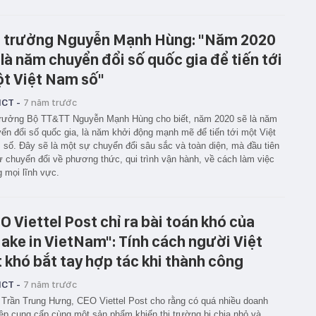
 trưởng Nguyễn Mạnh Hùng: "Năm 2020
 là năm chuyển đổi số quốc gia để tiến tới
t Việt Nam số"
ICT -
7 năm trước
trưởng Bộ TT&TT Nguyễn Mạnh Hùng cho biết, năm 2020 sẽ là năm
ển đổi số quốc gia, là năm khởi động mạnh mẽ để tiến tới một Việt
số. Đây sẽ là một sự chuyển đổi sâu sắc và toàn diện, mà đầu tiên
ự chuyển đổi về phương thức, qui trình vận hành, về cách làm việc
g mọi lĩnh vực.
O Viettel Post chỉ ra bài toán khó của
ake in VietNam": Tính cách người Việt
t khó bắt tay hợp tác khi thành công
ICT -
7 năm trước
Trần Trung Hưng, CEO Viettel Post cho rằng có quá nhiều doanh
ệp cung cấp cùng một sản phẩm khiến thị trường bị chia nhỏ và