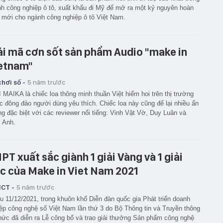
h công nghiệp ô tô, xuất khẩu đi Mỹ để mở ra một kỷ nguyên hoàn
 mới cho ngành công nghiệp ô tô Việt Nam.
ải mã cơn sốt sản phẩm Audio "make in
etnam"
hơi số -
5 năm trước
 MAIKA là chiếc loa thông minh thuần Việt hiếm hoi trên thị trường
 đông đảo người dùng yêu thích. Chiếc loa này cũng để lại nhiều ấn
g đặc biệt với các reviewer nổi tiếng: Vinh Vật Vờ, Duy Luân và
 Anh.
PT xuất sắc giành 1 giải Vàng và 1 giải
c của Make in Viet Nam 2021
ICT -
5 năm trước
u 11/12/2021, trong khuôn khổ Diễn đàn quốc gia Phát triển doanh
ệp công nghệ số Việt Nam lần thứ 3 do Bộ Thông tin và Truyền thông
hức đã diễn ra Lễ công bố và trao giải thưởng Sản phẩm công nghệ