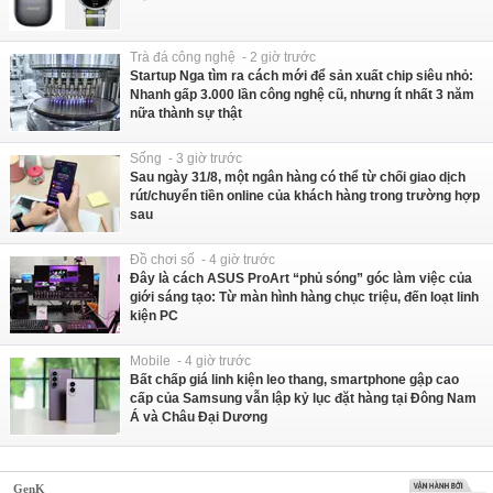
Trà đá công nghệ - 2 giờ trước
Startup Nga tìm ra cách mới để sản xuất chip siêu nhỏ:
Nhanh gấp 3.000 lần công nghệ cũ, nhưng ít nhất 3 năm
nữa thành sự thật
Sống - 3 giờ trước
Sau ngày 31/8, một ngân hàng có thể từ chối giao dịch
rút/chuyển tiền online của khách hàng trong trường hợp
sau
Đồ chơi số - 4 giờ trước
Đây là cách ASUS ProArt “phủ sóng” góc làm việc của
giới sáng tạo: Từ màn hình hàng chục triệu, đến loạt linh
kiện PC
Mobile - 4 giờ trước
Bất chấp giá linh kiện leo thang, smartphone gập cao
cấp của Samsung vẫn lập kỷ lục đặt hàng tại Đông Nam
Á và Châu Đại Dương
GenK