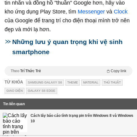
tin nhắn và đồng hồ "thuần" Google hơn, hãy vào
kho ứng dụng Play Store, tìm
Messenger
và
Clock
của Google để trang trí cho điện thoại mình trở nên
đẹp và mới lạ hơn.
Những lưu ý quan trọng khi vệ sinh
smartphone
Theo
Trí Thức Trẻ
Copy link
TỪ KHÓA
SAMSUNG GALAXY S6
THEME
MATERIAL
THỦ THUẬT
GIAO DIỆN
GALAXY S6 EDGE
Tin liên quan
Cách lấy báo cáo tình trạng pin trên Windows 8 và Windows
10