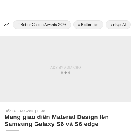
Better Choice Awards 2026
Better List
nhạc AI
Tuấn Lê
|
26/06/2015 | 16:30
Mang giao diện Material Design lên
Samsung Galaxy S6 và S6 edge