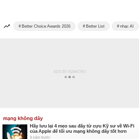
Better Choice Awards 2026
Better List
nhạc AI
mạng không dây
Hãy lưu lại 4 mẹo sau đây từ cựu Kỹ sư về Wi-Fi
của Apple để tối ưu mạng không dây tốt hơn
9 năm trước