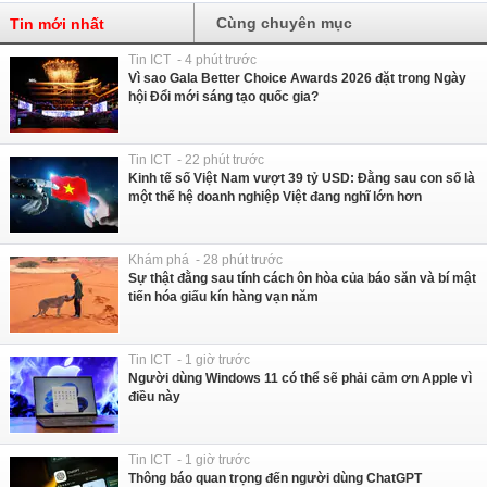
Cùng chuyên mục
Tin mới nhất
Tin ICT - 4 phút trước
Vì sao Gala Better Choice Awards 2026 đặt trong Ngày
hội Đổi mới sáng tạo quốc gia?
Tin ICT - 22 phút trước
Kinh tế số Việt Nam vượt 39 tỷ USD: Đằng sau con số là
một thế hệ doanh nghiệp Việt đang nghĩ lớn hơn
Khám phá - 28 phút trước
Sự thật đằng sau tính cách ôn hòa của báo săn và bí mật
tiến hóa giấu kín hàng vạn năm
Tin ICT - 1 giờ trước
Người dùng Windows 11 có thể sẽ phải cảm ơn Apple vì
điều này
Tin ICT - 1 giờ trước
Thông báo quan trọng đến người dùng ChatGPT