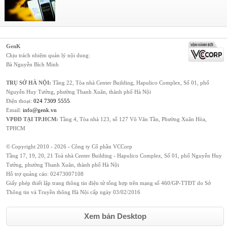
GenK
Chịu trách nhiệm quản lý nội dung:
Bà Nguyễn Bích Minh
TRỤ SỞ HÀ NỘI:
Tầng 22, Tòa nhà Center Building, Hapulico Complex, Số 01, phố
Nguyễn Huy Tưởng, phường Thanh Xuân, thành phố Hà Nội
Điện thoại:
024 7309 5555
.
Email:
info@genk.vn
VPĐD TẠI TP.HCM:
Tầng 4, Tòa nhà 123, số 127 Võ Văn Tần, Phường Xuân Hòa,
TPHCM
© Copyright 2010 - 2026 - Công ty Cổ phần VCCorp
Tầng 17, 19, 20, 21 Toà nhà Center Building - Hapulico Complex, Số 01, phố Nguyễn Huy
Tưởng, phường Thanh Xuân, thành phố Hà Nội
Hỗ trợ quảng cáo:
02473007108
Giấy phép thiết lập trang thông tin điện tử tổng hợp trên mạng số 460/GP-TTĐT do Sở
Thông tin và Truyền thông Hà Nội cấp ngày 03/02/2016
Xem bản Desktop