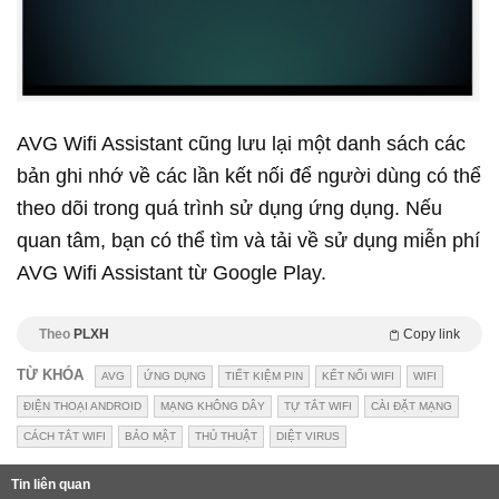
AVG Wifi Assistant cũng lưu lại một danh sách các
bản ghi nhớ về các lần kết nối để người dùng có thể
theo dõi trong quá trình sử dụng ứng dụng. Nếu
quan tâm, bạn có thể tìm và tải về sử dụng miễn phí
AVG Wifi Assistant từ Google Play.
Theo
PLXH
Copy link
TỪ KHÓA
AVG
ỨNG DỤNG
TIẾT KIỆM PIN
KẾT NỐI WIFI
WIFI
ĐIỆN THOẠI ANDROID
MẠNG KHÔNG DÂY
TỰ TẮT WIFI
CÀI ĐẶT MẠNG
CÁCH TẮT WIFI
BẢO MẬT
THỦ THUẬT
DIỆT VIRUS
Tin liên quan