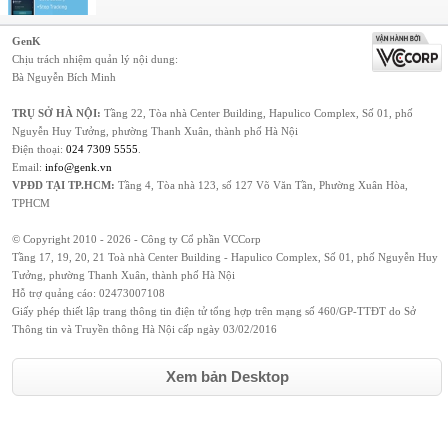
GenK
Chịu trách nhiệm quản lý nội dung:
Bà Nguyễn Bích Minh
TRỤ SỞ HÀ NỘI:
Tầng 22, Tòa nhà Center Building, Hapulico Complex, Số 01, phố
Nguyễn Huy Tưởng, phường Thanh Xuân, thành phố Hà Nội
Điện thoại:
024 7309 5555
.
Email:
info@genk.vn
VPĐD TẠI TP.HCM:
Tầng 4, Tòa nhà 123, số 127 Võ Văn Tần, Phường Xuân Hòa,
TPHCM
© Copyright 2010 - 2026 - Công ty Cổ phần VCCorp
Tầng 17, 19, 20, 21 Toà nhà Center Building - Hapulico Complex, Số 01, phố Nguyễn Huy
Tưởng, phường Thanh Xuân, thành phố Hà Nội
Hỗ trợ quảng cáo:
02473007108
Giấy phép thiết lập trang thông tin điện tử tổng hợp trên mạng số 460/GP-TTĐT do Sở
Thông tin và Truyền thông Hà Nội cấp ngày 03/02/2016
Xem bản Desktop