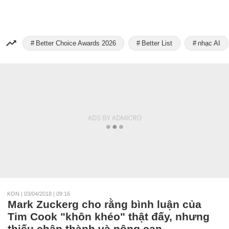
Better Choice Awards 2026
Better List
nhạc AI
KON
|
03/04/2018 | 09:16
Mark Zuckerg cho rằng bình luận của
Tim Cook "khôn khéo" thật đấy, nhưng
thiếu chân thành và nông cạn