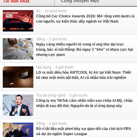
Cùng chuyên mục
Tin mới nhất
Xe - 10 phút trước
Công bố Car Choice Awards 2026: Mở rộng vinh danh cả
con người, sự kiện thúc đẩy ngành xe Việt Nam
Sống - 2 giờ trước
Ngày càng nhiều người tử vong vì ung thư đại trực
tràng, bác sĩ nói thẳng: Bỏ ngay 3 "kho" vi nhựa cực hại
nhưng cực quen
Gia dụng - 3 giờ trước
LG ra mắt điều hòa ARTCOOL AI Air tại Việt Nam: Thiết
kế như một món nội thất, AI cá nhân hóa trải nghiệm
Trà đá công nghệ - 3 giờ trước
Công ty mẹ TikTok cấm nhân viên sao chép AI Mỹ, chấp
nhận đi sau đối thủ: Nguyên do là vì ứng dụng này
Sống - 4 giờ trước
Rò rỉ tài liệu mật phơi bày sự gian dối của chủ tịch FIFA
và dự án ngầm Super League