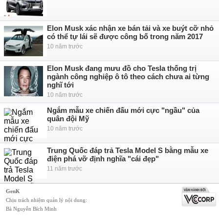
Elon Musk xác nhận xe bán tải và xe buýt cỡ nhỏ
có thể tự lái sẽ được công bố trong năm 2017
10 năm trước
Elon Musk đang mưu đồ cho Tesla thống trị
ngành công nghiệp ô tô theo cách chưa ai từng
nghĩ tới
10 năm trước
Ngắm mẫu xe chiến đấu mới cực "ngầu" của
quân đội Mỹ
10 năm trước
Trung Quốc đáp trả Tesla Model S bằng mẫu xe
điện phá vỡ định nghĩa "cái đẹp"
11 năm trước
GenK
Chịu trách nhiệm quản lý nội dung:
Bà Nguyễn Bích Minh