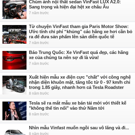
Chùm ảnh nội thất sedan VinFast LUX A2.0:
Sang trọng và hiện đại hệt xe châu Âu
7 năm trước
Từ chuyện VinFast tham gia Paris Motor Show:
Ước tính chi phí “khủng” các hãng xe hơi cần bỏ
ra để đưa sản phẩm lên sàn diễn quốc tế
7 năm trước
Báo Trung Quốc: Xe VinFast quá đẹp, các hãng
xe của chúng ta nên sợ đi là vừa!
7 năm trước
Xuất hiện mẫu xe điện cực "chất" với công nghệ
nhận diện khuôn mặt, tăng tốc từ 0 - 97 km/h chỉ
trong 1.85 giây, nhanh hơn cả Tesla Roadster
8 năm trước
Tesla sẽ ra mắt mẫu xe bán tải mới với thiết kế
"không thể tin nổi" vào thứ Năm tới
8 năm trước
Nhìn mẫu Vinfast muốn ngồi sau vô lăng và đi...
8 năm trước