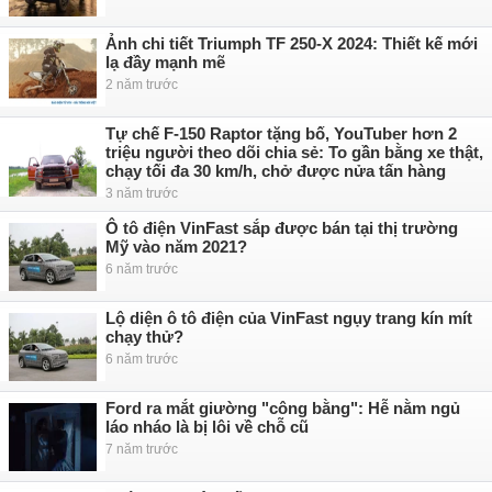
Ảnh chi tiết Triumph TF 250-X 2024: Thiết kế mới
lạ đầy mạnh mẽ
2 năm trước
Tự chế F-150 Raptor tặng bố, YouTuber hơn 2
triệu người theo dõi chia sẻ: To gần bằng xe thật,
chạy tối đa 30 km/h, chở được nửa tấn hàng
3 năm trước
Ô tô điện VinFast sắp được bán tại thị trường
Mỹ vào năm 2021?
6 năm trước
Lộ diện ô tô điện của VinFast ngụy trang kín mít
chạy thử?
6 năm trước
Ford ra mắt giường "công bằng": Hễ nằm ngủ
láo nháo là bị lôi về chỗ cũ
7 năm trước