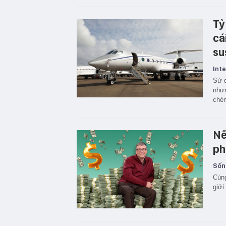
Tỷ
cá
su
Inte
Sử d
nhưn
chém
Nế
ph
Sốn
Cùng
giới.