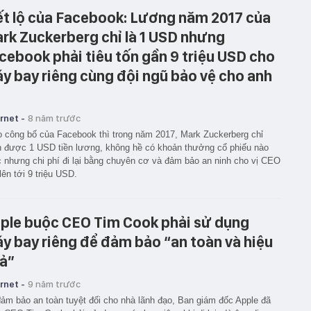
ết lộ của Facebook: Lương năm 2017 của
rk Zuckerberg chỉ là 1 USD nhưng
cebook phải tiêu tốn gần 9 triệu USD cho
y bay riêng cùng đội ngũ bảo vệ cho anh
rnet -
8 năm trước
 công bố của Facebook thì trong năm 2017, Mark Zuckerberg chỉ
 được 1 USD tiền lương, không hề có khoản thưởng cổ phiếu nào
 nhưng chi phí đi lại bằng chuyên cơ và đảm bảo an ninh cho vị CEO
lên tới 9 triệu USD.
ple buộc CEO Tim Cook phải sử dụng
y bay riêng để đảm bảo “an toàn và hiệu
ả”
rnet -
9 năm trước
ảm bảo an toàn tuyệt đối cho nhà lãnh đạo, Ban giám đốc Apple đã