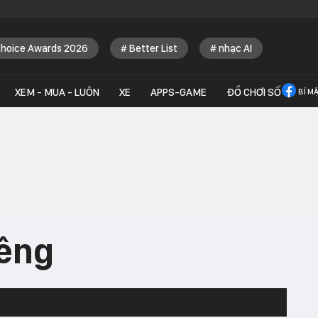
Choice Awards 2026
Better List
nhạc AI
XEM - MUA - LUÔN
XE
APPS-GAME
ĐỒ CHƠI SỐ
BÍ M
iêng