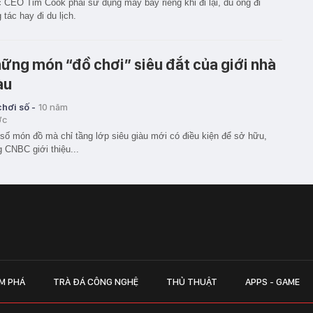
 CEO Tim Cook phải sử dụng máy bay riêng khi đi lại, dù ông đi
 tác hay đi du lịch.
ững món “đồ chơi” siêu đắt của giới nhà
àu
hơi số -
10 năm
ớc
số món đồ mà chỉ tầng lớp siêu giàu mới có điều kiện để sở hữu,
g CNBC giới thiệu...
M PHÁ
TRÀ ĐÁ CÔNG NGHỆ
THỦ THUẬT
APPS - GAME