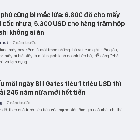
 phú cũng bị mắc lừa: 6.800 đô cho mấy
i cốc nhựa, 5.300 USD cho hàng trăm hộp
shi không ai ăn
rnet -
7 năm trước
ụng máy bay riêng là một trong những thú vui của giới siêu giàu,
g mấy ai biết đây là một ngành kinh doanh béo bở, dễ dàng "chặt
" và lạm dụng.
u mỗi ngày Bill Gates tiêu 1 triệu USD thì
ải 245 năm nữa mới hết tiền
g -
7 năm trước
 dõi theo quá trình tiêu tiền của người đàn ông giàu có nhất nhì thế