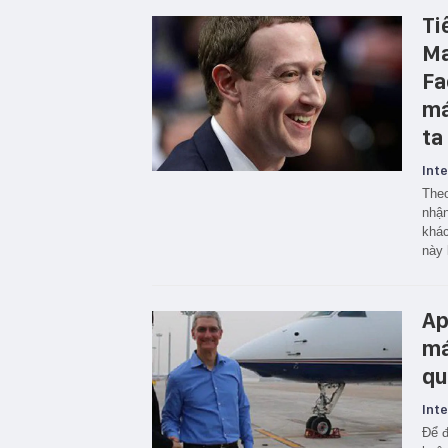
Ti
Ma
Fa
má
ta
Inte
Theo
nhận
khác
này 
Ap
má
qu
Inte
Để đ