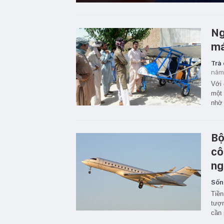
Ng
má
Trà
năm
Với 
một 
nhờ 
Bộ
cô
ng
Sốn
Tiền
tượn
cần 