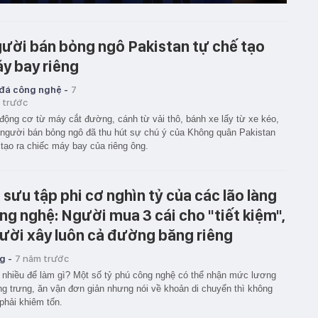
ười bán bỏng ngô Pakistan tự chế tạo
y bay riêng
 đá công nghệ -
7
 trước
động cơ từ máy cắt đường, cánh từ vải thô, bánh xe lấy từ xe kéo,
người bán bỏng ngô đã thu hút sự chú ý của Không quân Pakistan
tạo ra chiếc máy bay của riêng ông.
 sưu tập phi cơ nghìn tỷ của các lão làng
ng nghệ: Người mua 3 cái cho "tiết kiệm",
ười xây luôn cả đường băng riêng
g -
7 năm trước
 nhiều để làm gì? Một số tỷ phú công nghệ có thể nhận mức lương
g trưng, ăn vận đơn giản nhưng nói về khoản di chuyển thì không
phải khiêm tốn.