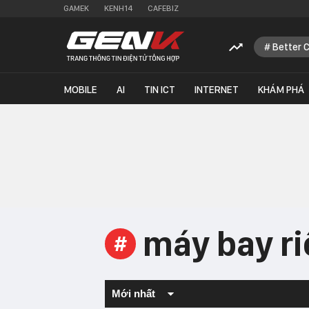
GAMEK
KENH14
CAFEBIZ
Better 
MOBILE
AI
TIN ICT
INTERNET
KHÁM PHÁ
máy bay r
#
Mới nhất