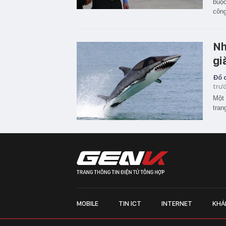
buộc
công
Nh
gi
Đồ c
trư
Một 
tran
MOBILE
TIN ICT
INTERNET
KHÁ