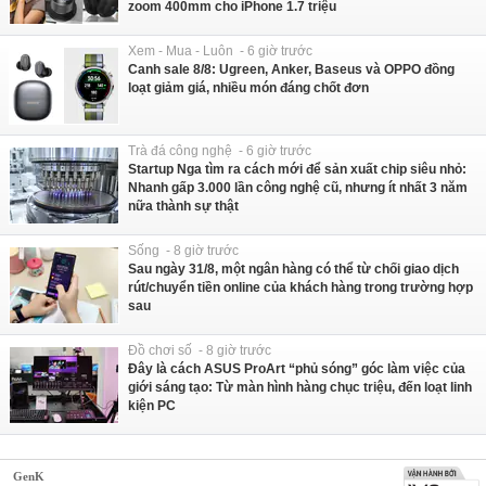
zoom 400mm cho iPhone 1.7 triệu
Xem - Mua - Luôn - 6 giờ trước
Canh sale 8/8: Ugreen, Anker, Baseus và OPPO đồng
loạt giảm giá, nhiều món đáng chốt đơn
Trà đá công nghệ - 6 giờ trước
Startup Nga tìm ra cách mới để sản xuất chip siêu nhỏ:
Nhanh gấp 3.000 lần công nghệ cũ, nhưng ít nhất 3 năm
nữa thành sự thật
Sống - 8 giờ trước
Sau ngày 31/8, một ngân hàng có thể từ chối giao dịch
rút/chuyển tiền online của khách hàng trong trường hợp
sau
Đồ chơi số - 8 giờ trước
Đây là cách ASUS ProArt “phủ sóng” góc làm việc của
giới sáng tạo: Từ màn hình hàng chục triệu, đến loạt linh
kiện PC
GenK