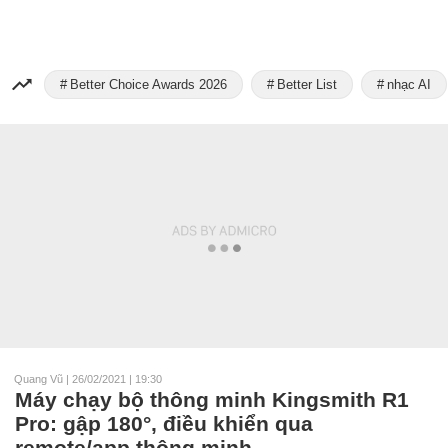
Better Choice Awards 2026
Better List
nhạc AI
Quang Vũ
|
26/02/2021 | 19:30
Máy chạy bộ thông minh Kingsmith R1
Pro: gập 180°, điều khiển qua
remote/app thông minh