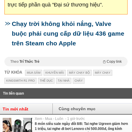
trực tiếp phần quà "Đại sứ thương hiệu".
Chạy trời không khỏi nắng, Valve
buộc phải cung cấp dữ liệu 436 game
trên Steam cho Apple
Theo
Trí Thức Trẻ
Copy link
TỪ KHÓA
MUA SẮM
KHUYẾN MÃI
MÁY CHẠY BỘ
MÁY CHẠY
KINGSMITH R1 PRO
THỂ DỤC
TẠI NHÀ
CHÁY
Tin liên quan
Cùng chuyên mục
Tin mới nhất
Xem - Mua - Luôn - 1 giờ trước
8 món siêu sale ngày đôi 8/8: Tai nghe Ugreen giảm hơn
1 triệu, tai nghe đi bơi Lenovo chỉ 500.000đ, ống kính