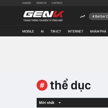
GAMEK
KENH14
CAFEBIZ
Better 
MOBILE
AI
TIN ICT
INTERNET
KHÁM PHÁ
thể dục
#
Mới nhất