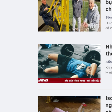
bụ
ch
Sốn
Dù đ
độ v
Nh
th
Sốn
Khi 
lý n
Is
ng