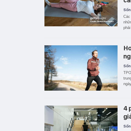
cà
Sốn
Các 
nhữn
phải
Ho
ng
Sốn
TPO 
trun
ngày
4 
gi
Sốn