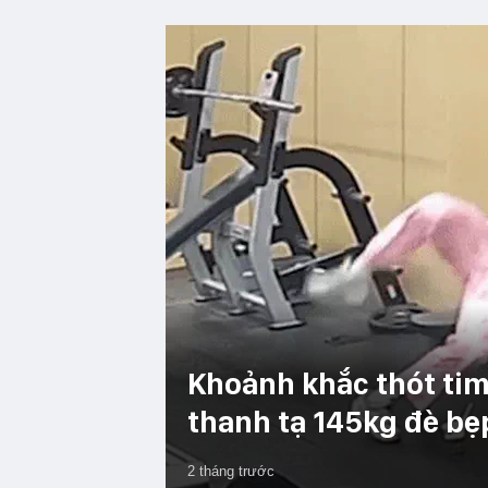
Khoảnh khắc thót tim
thanh tạ 145kg đè bẹ
2 tháng trước