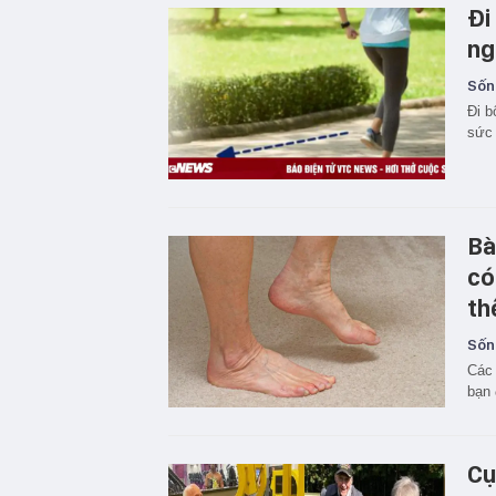
Đi
ng
Sốn
Đi b
sức 
Bà
có
th
Sốn
Các 
bạn 
Cụ