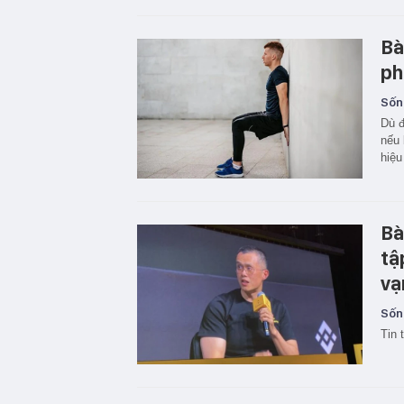
Bà
ph
Sốn
Dù đ
nếu 
hiệu
Bà
tậ
vạ
Sốn
Tin 