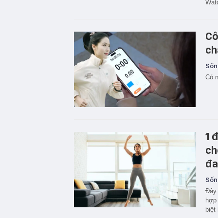
Watc
Cô
ch
Sốn
Có n
1 
ch
đa
Sốn
Đây 
hợp 
biệt