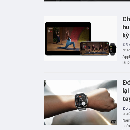
Ch
hu
kỳ
Đồ c
trư
Appl
lại 
Đó
lạ
ta
Đồ c
trư
Năm 
nhữn