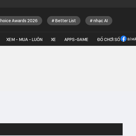
Choice Awards 2026
Better List
nhạc AI
XEM - MUA - LUÔN
XE
APPS-GAME
ĐỒ CHƠI SỐ
BÍ M