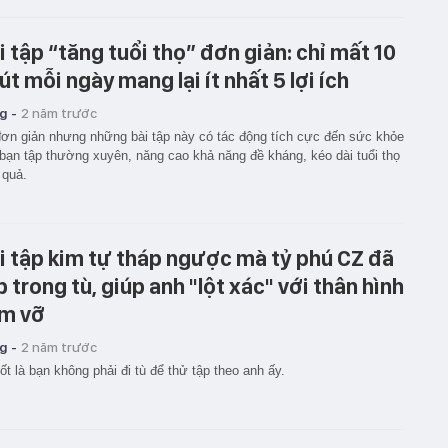
i tập “tăng tuổi thọ” đơn giản: chỉ mất 10
út mỗi ngày mang lại ít nhất 5 lợi ích
g -
2 năm trước
ơn giản nhưng những bài tập này có tác động tích cực đến sức khỏe
bạn tập thường xuyên, năng cao khả năng đề kháng, kéo dài tuổi thọ
 quả.
i tập kim tự tháp ngược mà tỷ phú CZ đã
p trong tù, giúp anh "lột xác" với thân hình
m vỡ
g -
2 năm trước
tốt là bạn không phải đi tù để thử tập theo anh ấy.