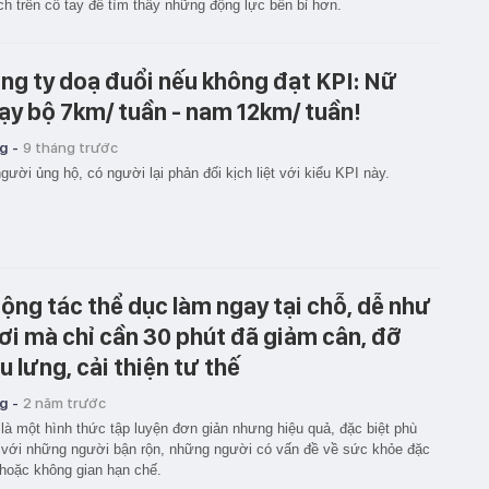
h trên cổ tay để tìm thấy những động lực bền bỉ hơn.
ng ty doạ đuổi nếu không đạt KPI: Nữ
ạy bộ 7km/ tuần - nam 12km/ tuần!
g -
9 tháng trước
gười ủng hộ, có người lại phản đối kịch liệt với kiểu KPI này.
động tác thể dục làm ngay tại chỗ, dễ như
ơi mà chỉ cần 30 phút đã giảm cân, đỡ
u lưng, cải thiện tư thế
g -
2 năm trước
là một hình thức tập luyện đơn giản nhưng hiệu quả, đặc biệt phù
với những người bận rộn, những người có vấn đề về sức khỏe đặc
 hoặc không gian hạn chế.