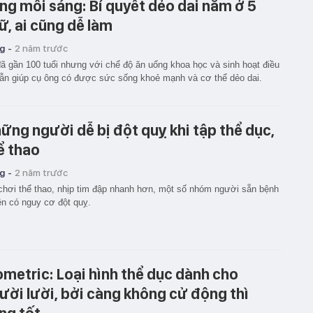
ng mỗi sáng: Bí quyết dẻo dai nằm ở 5
ữ, ai cũng dễ làm
g -
2 năm trước
ã gần 100 tuổi nhưng với chế độ ăn uống khoa học và sinh hoạt điều
ẫn giúp cụ ông có được sức sống khoẻ mạnh và cơ thể dẻo dai.
ững người dễ bị đột quỵ khi tập thể dục,
ể thao
g -
2 năm trước
chơi thể thao, nhịp tim đập nhanh hơn, một số nhóm người sẵn bệnh
ền có nguy cơ đột quỵ.
ometric: Loại hình thể dục dành cho
ười lười, bởi càng không cử động thì