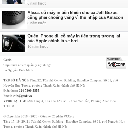
6 năm trước
Alexa: cỗ máy in tiền khiến cho cả Jeff Bezos
cũng phải choáng váng vì thu nhập của Amazon
8 năm trước
Quên iPhone đi, cỗ máy in tiền trong tương lai
của Apple chính là xe hơi
10 năm trước
GenK
Chịu trách nhiệm quản lý nội dung:
Bà Nguyễn Bích Minh
TRỤ SỞ HÀ NỘI:
Tầng 22, Tòa nhà Center Building, Hapulico Complex, Số 01, phố
Nguyễn Huy Tưởng, phường Thanh Xuân, thành phố Hà Nội
Điện thoại:
024 7309 5555
.
Email:
info@genk.vn
VPĐD TẠI TP.HCM:
Tầng 4, Tòa nhà 123, số 127 Võ Văn Tần, Phường Xuân Hòa,
TPHCM
© Copyright 2010 - 2026 - Công ty Cổ phần VCCorp
Tầng 17, 19, 20, 21 Toà nhà Center Building - Hapulico Complex, Số 01, phố Nguyễn Huy
Tưởng, phường Thanh Xuân, thành phố Hà Nội