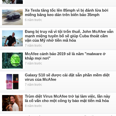
Xe Tesla tăng tốc lên 85mph vì bị đánh lừa bởi
miếng băng keo dán trên biển báo 35mph
6 năm trước
Đang bị truy nã vì tội trốn thuế, John McAfee vẫn
mạnh miệng tuyên bố sẽ giúp Cuba thoát cấm
vận của Mỹ nhờ tiền mã hóa
7 năm trước
McAfee cảnh báo 2019 sẽ là năm "malware ở
khắp mọi nơi"
7 năm trước
Galaxy S10 sẽ được cài đặt sẵn phần mềm diệt
virus của McAfee
7 năm trước
Trùm diệt Virus McAfee trở lại làm việc, lần này
là cố vấn cho một công ty bảo mật tiền mã hóa
8 năm trước