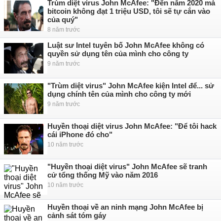
Trùm diệt virus John McAfee: "Đến năm 2020 mà
bitcoin không đạt 1 triệu USD, tôi sẽ tự cắn vào
của quý"
8 năm trước
Luật sư Intel tuyên bố John McAfee không có
quyền sử dụng tên của mình cho công ty
9 năm trước
"Trùm diệt virus" John McAfee kiện Intel để... sử
dụng chính tên của mình cho công ty mới
9 năm trước
Huyền thoại diệt virus John McAfee: "Để tôi hack
cái iPhone đó cho"
10 năm trước
"Huyền thoại diệt virus" John McAfee sẽ tranh
cử tổng thống Mỹ vào năm 2016
10 năm trước
Huyền thoại về an ninh mạng John McAfee bị
cảnh sát tóm gáy