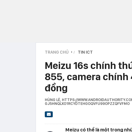
TRANG CHỦ
TIN ICT
›
Meizu 16s chính th
855, camera chính 4
đồng
HÙNG LÊ
, HTTPS://WWW.ANDROIDAUTHORITY.CO
GJ5HNQLXO1RCYDTEHGOQVFU99OPZZQFVFMO
Meizu có thể là một trong nh