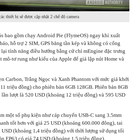
ác thiết bị sẽ được cập nhật 2 chế độ camera
6s bao gồm chạy Android Pie (FlymeOS) ngay khi xuất
báo, hỗ trợ 2 SIM, GPS băng tần kép và không có cổng
 lại tính năng điều hướng bằng cử chỉ mEngine đặc trưng
 mô-tơ rung như kiểu của Apple để giả lập nút Home và
en Carbon, Trắng Ngọc và Xanh Phantom với mức giá khởi
11 triệu đồng) cho phiên bản 6GB 128GB. Phiên bản 8GB
lần lượt là 520 USD (khoảng 12 triệu đồng) và 595 USD
êm một số phụ kiện như cáp chuyển USB-C sang 3.5mm
anh tốt hơn với giá 25 USD (khoảng 600.000 đông), tai
 USD (khoảng 1,4 triệu đồng) với thời lượng sử dụng tối
 ồn EP63 có giá 74 USD (khoảng 1,5 triệu đồng).