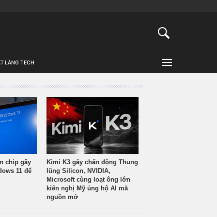
ẬT LÀNG TECH
n chip gây
Kimi K3 gây chấn động Thung
ndows 11 để
lũng Silicon, NVIDIA,
Microsoft cùng loạt ông lớn
kiến nghị Mỹ ủng hộ AI mã
nguồn mở