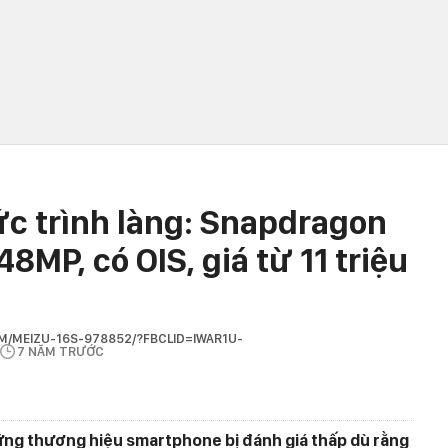
ức trình làng: Snapdragon
8MP, có OIS, giá từ 11 triệu
M/MEIZU-16S-978852/?FBCLID=IWAR1U-
7 NĂM TRƯỚC
ững thương hiệu smartphone bị đánh giá thấp dù rằng