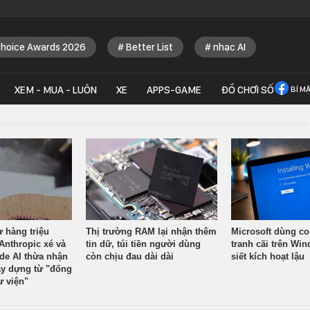
Choice Awards 2026
Better List
nhạc AI
XEM - MUA - LUÔN
XE
APPS-GAME
ĐỒ CHƠI SỐ
BÍ M
ừ hàng triệu
Thị trường RAM lại nhận thêm
Microsoft dùng co
Anthropic xé và
tin dữ, túi tiền người dùng
tranh cãi trên Wi
ude AI thừa nhận
còn chịu đau dài dài
siết kích hoạt lậu
y dựng từ "đống
ư viện"