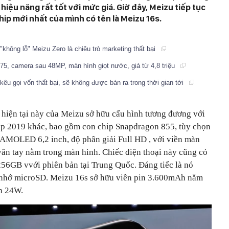
hiệu năng rất tốt với mức giá. Giờ đây, Meizu tiếp tục
hip mới nhất của mình có tên là Meizu 16s.
hông lỗ" Meizu Zero là chiêu trò marketing thất bại
75, camera sau 48MP, màn hình giọt nước, giá từ 4,8 triệu
êu gọi vốn thất bại, sẽ không được bán ra trong thời gian tới
 ở hiện tại này của Meizu sở hữu cấu hình tương đương với
ip 2019 khác, bao gồm con chip Snapdragon 855, tùy chọn
MOLED 6,2 inch, độ phân giải Full HD , với viền màn
ân tay nằm trong màn hình. Chiếc điện thoại này cũng có
56GB vvới phiên bản tại Trung Quốc. Đáng tiếc là nó
 nhớ microSD. Meizu 16s sở hữu viên pin 3.600mAh nằm
nh 24W.