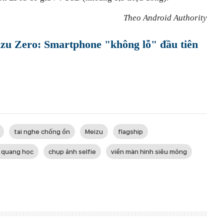
Theo Android Authority
izu Zero: Smartphone "không lỗ" đầu tiên
tai nghe chống ồn
Meizu
flagship
 quang học
chụp ảnh selfie
viền màn hình siêu mỏng