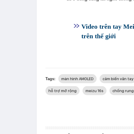
Video trên tay Me
trên thế giới
màn hình AMOLED
cảm biến vân tay
Tags:
hỗ trợ mở rộng
meizu 16s
chống rung