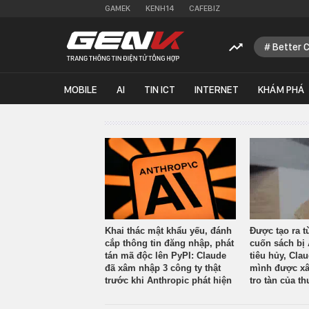
GAMEK
KENH14
CAFEBIZ
Better 
MOBILE
AI
TIN ICT
INTERNET
KHÁM PHÁ
Khai thác mật khẩu yếu, đánh
Được tạo ra t
cắp thông tin đăng nhập, phát
cuốn sách bị 
tán mã độc lên PyPI: Claude
tiêu hủy, Cla
đã xâm nhập 3 công ty thật
mình được xâ
trước khi Anthropic phát hiện
tro tàn của th