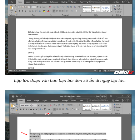
Lập tức đoạn văn bản bạn bôi đen sẽ ẩn đi ngay lập tức.