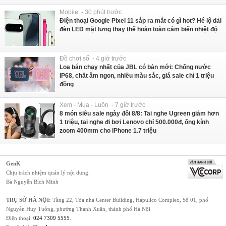
Mobile - 30 phút trước
Điện thoại Google Pixel 11 sắp ra mắt có gì hot? Hé lộ dải
đèn LED mặt lưng thay thế hoàn toàn cảm biến nhiệt độ
Đồ chơi số - 4 giờ trước
Loa bán chạy nhất của JBL có bản mới: Chống nước
IP68, chất âm ngon, nhiều màu sắc, giá sale chỉ 1 triệu
đồng
Xem - Mua - Luôn - 7 giờ trước
8 món siêu sale ngày đôi 8/8: Tai nghe Ugreen giảm hơn
1 triệu, tai nghe đi bơi Lenovo chỉ 500.000đ, ống kính
zoom 400mm cho iPhone 1.7 triệu
GenK
Chịu trách nhiệm quản lý nội dung:
Bà Nguyễn Bích Minh
TRỤ SỞ HÀ NỘI:
Tầng 22, Tòa nhà Center Building, Hapulico Complex, Số 01, phố
Nguyễn Huy Tưởng, phường Thanh Xuân, thành phố Hà Nội
Điện thoại:
024 7309 5555
.