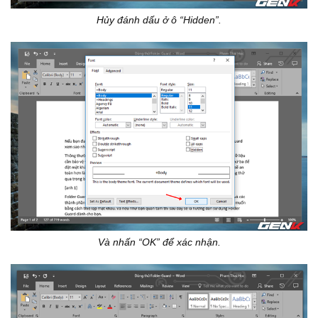
Hủy đánh dấu ở ô “Hidden”.
Và nhấn “OK” để xác nhận.