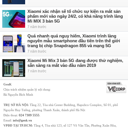
Xiaomi xác nhận sẽ tổ chức sự kiện ra mắt sản
phẩm mới vào ngày 24/2, có khả năng trình làng
Mi MIX 3 bản 5G
7 năm trước
Quá nhanh quá nguy hiểm, Xiaomi trình làng
nguyên mẫu smartphone đầu tiên trên thế giới
trang bị chip Snapdragon 855 và mạng 5G
7 năm trước
Xiaomi Mi Mix 3 bản 5G đang được thử nghiệm,
sẵn sàng ra mắt vào đầu năm 2019
7 năm trước
GenK
Chịu trách nhiệm quản lý nội dung:
Bà Nguyễn Bích Minh
TRỤ SỞ HÀ NỘI:
Tầng 22, Tòa nhà Center Building, Hapulico Complex, Số 01, phố
Nguyễn Huy Tưởng, phường Thanh Xuân, thành phố Hà Nội
Điện thoại:
024 7309 5555
.
Email:
info@genk.vn
VPĐD TẠI TP.HCM:
Tầng 4, Tòa nhà 123, số 127 Võ Văn Tần, Phường Xuân Hòa,