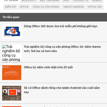
TỪ KHÓA
MICROSOFT
MÁY TÍNH BẢNG
IPAD
TIN QUỐC TẾ
MOBILE
MIỄN PHÍ
OFFICE
CÔNG CỤ VĂN PHÒNG
TABLET ANDROID
OFFICE 365
Tin liên quan
Dùng Office 365 được lưu trữ miễn phí không giới hạn
Trải nghiệm bộ công cụ văn phòng Office 16: thêm theme
mới, Tell me và hơn nữa
Office kỷ niệm sinh nhật tròn 25 tuổi
Sẽ có Office dành riêng cho tablet Android vào cuối năm
nay