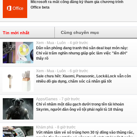
Microsoft ra mắt cổng đăng ký tham gia chương trình
Office beta
Cùng chuyên mục
Tin mới nhất
Xem - Mua - Luôn - 4 giờ trước
Dân văn phòng đang tranh thủ săn deal loạt món này:
Chỉ vài trăm nghìn nhưng giúp góc làm việc "lên đời"
thấy rõ
Xem - Mua - Luôn - 6 giờ trước
Sale chưa hết: Xiaomi, Panasonic, Lock&Lock vẫn còn
nhiều đồ gia dụng, chăm sóc cá nhân giá tốt
Apps/Games - 7 giờ trước
Chỉ vì nhầm một dấu gạch dưới trong tên tài khoản
Skyrim, người đàn ông vô tội phải ngồi tù 18 tháng
Khám phá - 8 giờ trước
Vứt nhầm tấm vé số trúng hơn 30 tỷ đồng vào thùng rác,