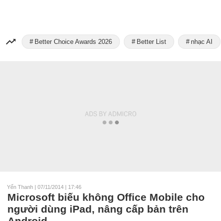
Better Choice Awards 2026
Better List
nhạc AI
Yến Thanh
|
07/11/2014 | 17:46
Microsoft biếu không Office Mobile cho
người dùng iPad, nâng cấp bản trên
Android