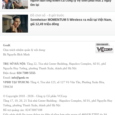
người đàn ông khiến cả công ty vệ sinh phải mất 2 ngày
tìm lại
Đồ chơi số - 8 giờ trước
Sennheiser MOMENTUM 5 Wireless ra mắt tại Việt Nam,
giá 12,49 triệu đồng
GenK
Chịu trách nhiệm quản lý nội dung:
Bà Nguyễn Bích Minh
TRỤ SỞ HÀ NỘI:
Tầng 22, Tòa nhà Center Building, Hapulico Complex, Số 01, phố
Nguyễn Huy Tưởng, phường Thanh Xuân, thành phố Hà Nội
Điện thoại:
024 7309 5555
.
Email:
info@genk.vn
VPĐD TẠI TP.HCM:
Tầng 4, Tòa nhà 123, số 127 Võ Văn Tần, Phường Xuân Hòa,
TPHCM
© Copyright 2010 - 2026 - Công ty Cổ phần VCCorp
Tầng 17, 19, 20, 21 Toà nhà Center Building - Hapulico Complex, Số 01, phố Nguyễn Huy
Tưởng, phường Thanh Xuân, thành phố Hà Nội
Hỗ trợ quảng cáo:
02473007108
Giấy phép thiết lập trang thông tin điện tử tổng hợp trên mạng số 460/GP-TTĐT do Sở