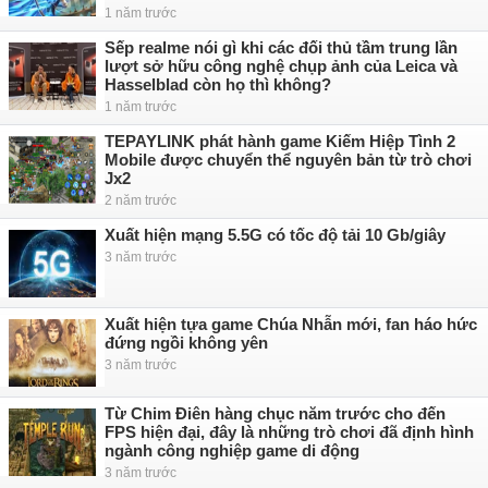
1 năm trước
Sếp realme nói gì khi các đối thủ tầm trung lần
lượt sở hữu công nghệ chụp ảnh của Leica và
Hasselblad còn họ thì không?
1 năm trước
TEPAYLINK phát hành game Kiếm Hiệp Tình 2
Mobile được chuyển thể nguyên bản từ trò chơi
Jx2
2 năm trước
Xuất hiện mạng 5.5G có tốc độ tải 10 Gb/giây
3 năm trước
Xuất hiện tựa game Chúa Nhẫn mới, fan háo hức
đứng ngồi không yên
3 năm trước
Từ Chim Điên hàng chục năm trước cho đến
FPS hiện đại, đây là những trò chơi đã định hình
ngành công nghiệp game di động
3 năm trước