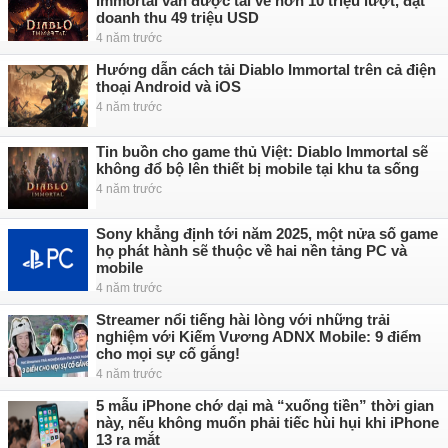
Immortal vẫn được tải về hơn 10 triệu lượt, đạt
doanh thu 49 triệu USD
4 năm trước
Hướng dẫn cách tải Diablo Immortal trên cả điện
thoại Android và iOS
4 năm trước
Tin buồn cho game thủ Việt: Diablo Immortal sẽ
không đổ bộ lên thiết bị mobile tại khu ta sống
4 năm trước
Sony khẳng định tới năm 2025, một nửa số game
họ phát hành sẽ thuộc về hai nền tảng PC và
mobile
4 năm trước
Streamer nổi tiếng hài lòng với những trải
nghiệm với Kiếm Vương ADNX Mobile: 9 điểm
cho mọi sự cố gắng!
4 năm trước
5 mẫu iPhone chớ dại mà “xuống tiền” thời gian
này, nếu không muốn phải tiếc hùi hụi khi iPhone
13 ra mắt