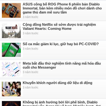
ASUS công bố ROG Phone 6 phiên bản Diablo
Immortal, bán kèm nhiều món đồ chơi dành cho
game thủ đam mê sưu tầm
3 năm trước
Cộng đồng Netflix sẽ sớm được trải nghiệm
Valiant Hearts: Coming Home
3 năm trước
Số ca mắc giảm kỉ lục, giữ hay bỏ PC-COVID?
3 năm trước
Meta bắt đầu thử nghiệm tính năng mã hóa đầu
cuối cho Messenger
3 năm trước
Khuyến khích người dùng dữ liệu di động
3 năm trước
Không bị ảnh hưởng bởi lời phê bình, Diablo