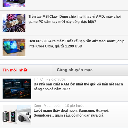
Trên tay MSI Claw: Dùng chip Intel thay vì AMD, máy chơi
game PC cầm tay mới này có gì đặc biệt?
Dell XPS 2024 ra mắt: Thiết kế đẹp "ăn đứt MacBook", chip
Intel Core Ultra, giá từ 1.299 USD
Cùng chuyên mục
Tin mới nhất
Tin ICT - 9 giờ trước
Ba nhà sản xuất RAM lớn nhất thế giới đã bán hết sạch
hàng cho cả năm 2027
Xem - Mua - Luôn - 10 giờ trước
Lướt mạng thấy deal ngon: Samsung, Huawei,
Soundcore... giảm sâu, có món gần nửa giá