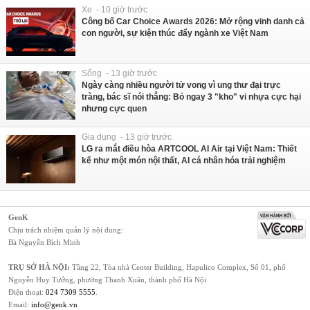
Xe - 10 giờ trước
Công bố Car Choice Awards 2026: Mở rộng vinh danh cả
con người, sự kiện thúc đẩy ngành xe Việt Nam
Sống - 13 giờ trước
Ngày càng nhiều người tử vong vì ung thư đại trực
tràng, bác sĩ nói thẳng: Bỏ ngay 3 "kho" vi nhựa cực hại
nhưng cực quen
Gia dụng - 13 giờ trước
LG ra mắt điều hòa ARTCOOL AI Air tại Việt Nam: Thiết
kế như một món nội thất, AI cá nhân hóa trải nghiệm
GenK
Chịu trách nhiệm quản lý nội dung:
Bà Nguyễn Bích Minh
TRỤ SỞ HÀ NỘI:
Tầng 22, Tòa nhà Center Building, Hapulico Complex, Số 01, phố
Nguyễn Huy Tưởng, phường Thanh Xuân, thành phố Hà Nội
Điện thoại:
024 7309 5555
.
Email:
info@genk.vn