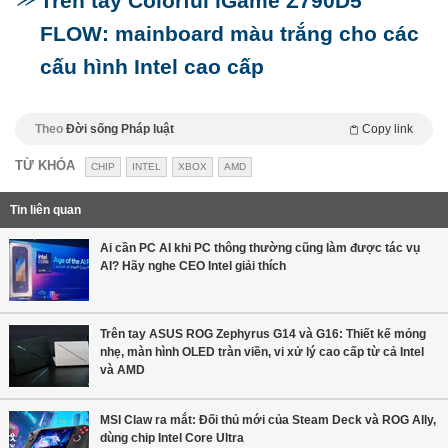
Trên tay Colorful iGame Z790D5
FLOW: mainboard màu trắng cho các
cấu hình Intel cao cấp
Theo
Đời sống Pháp luật
Copy link
TỪ KHÓA
CHIP
INTEL
XBOX
AMD
Tin liên quan
Ai cần PC AI khi PC thông thường cũng làm được tác vụ
AI? Hãy nghe CEO Intel giải thích
Trên tay ASUS ROG Zephyrus G14 và G16: Thiết kế mỏng
nhẹ, màn hình OLED tràn viền, vi xử lý cao cấp từ cả Intel
và AMD
MSI Claw ra mắt: Đối thủ mới của Steam Deck và ROG Ally,
dùng chip Intel Core Ultra