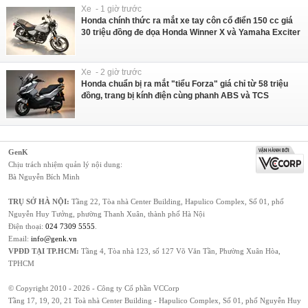
Xe - 1 giờ trước
Honda chính thức ra mắt xe tay côn cổ điển 150 cc giá
30 triệu đồng đe dọa Honda Winner X và Yamaha Exciter
Xe - 2 giờ trước
Honda chuẩn bị ra mắt "tiểu Forza" giá chỉ từ 58 triệu
đồng, trang bị kính điện cùng phanh ABS và TCS
GenK
Chịu trách nhiệm quản lý nội dung:
Bà Nguyễn Bích Minh
TRỤ SỞ HÀ NỘI:
Tầng 22, Tòa nhà Center Building, Hapulico Complex, Số 01, phố
Nguyễn Huy Tưởng, phường Thanh Xuân, thành phố Hà Nội
Điện thoại:
024 7309 5555
.
Email:
info@genk.vn
VPĐD TẠI TP.HCM:
Tầng 4, Tòa nhà 123, số 127 Võ Văn Tần, Phường Xuân Hòa,
TPHCM
© Copyright 2010 - 2026 - Công ty Cổ phần VCCorp
Tầng 17, 19, 20, 21 Toà nhà Center Building - Hapulico Complex, Số 01, phố Nguyễn Huy