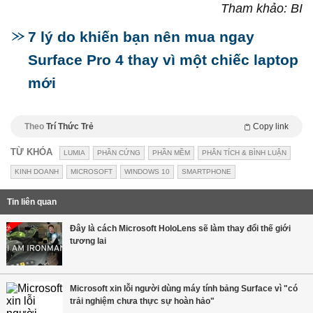
Tham khảo: BI
7 lý do khiến bạn nên mua ngay
Surface Pro 4 thay vì một chiếc laptop
mới
Theo
Trí Thức Trẻ
Copy link
TỪ KHÓA
LUMIA
PHẦN CỨNG
PHẦN MỀM
PHÂN TÍCH & BÌNH LUẬN
KINH DOANH
MICROSOFT
WINDOWS 10
SMARTPHONE
Tin liên quan
Đây là cách Microsoft HoloLens sẽ làm thay đổi thế giới
tương lai
Microsoft xin lỗi người dùng máy tính bảng Surface vì "có
trải nghiệm chưa thực sự hoàn hảo"