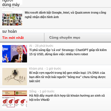
Microsoft đánh bật Google, Intel, và Qualcomm trong công
nghệ nhận diện hình ảnh
Cùng chuyên mục
Tin mới nhất
AI - 28 phút trước
Tỉ phú sáng lập 'cá voi' Strategy: ChatGPT giúp tôi kiếm
15 tỷ USD, đừng làm việc nhiều hơn robot
Khám phá - 1 giờ trước
Bí mật rợn người trong bộ gen nhân loại: 1% DNA của
bạn đến từ một loài người "bóng ma" chưa từng được
biết tới!
Sống - 1 giờ trước
Hà Nội đẩy mạnh tích hợp tài khoản hưởng an sinh xã
hội trên VNeID