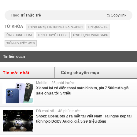
Theo
Trí Thức Trẻ
Copy link
TỪ KHÓA
TRÌNH DUYỆT INTERNET EXPLORER
TIN QUỐC TẾ
ỨNG DỤNG CHAT
TRÌNH DUYỆT EDGE
ỨNG DỤNG WHATSAPP
TRÌNH DUYỆT WEB
Tin liên quan
Cùng chuyên mục
Tin mới nhất
Mobile - 25 phút trước
Xiaomi lại có điện thoại màn hình to, pin 7.500mAh giá
sale chưa tới 5 triệu
Đồ chơi số - 48 phút trước
Shokz OpenDots 2 ra mắt tại Việt Nam: Tai nghe kẹp tai
tích hợp Dolby Audio, giá 5,99 triệu đồng