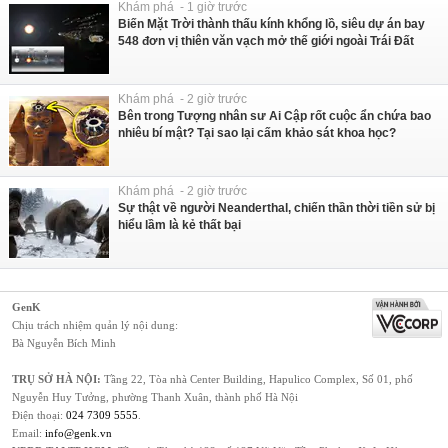
Khám phá - 1 giờ trước
Biến Mặt Trời thành thấu kính khổng lồ, siêu dự án bay
548 đơn vị thiên văn vạch mở thế giới ngoài Trái Đất
Khám phá - 2 giờ trước
Bên trong Tượng nhân sư Ai Cập rốt cuộc ẩn chứa bao
nhiêu bí mật? Tại sao lại cấm khảo sát khoa học?
Khám phá - 2 giờ trước
Sự thật về người Neanderthal, chiến thần thời tiền sử bị
hiểu lầm là kẻ thất bại
GenK
Chịu trách nhiệm quản lý nội dung:
Bà Nguyễn Bích Minh
TRỤ SỞ HÀ NỘI:
Tầng 22, Tòa nhà Center Building, Hapulico Complex, Số 01, phố
Nguyễn Huy Tưởng, phường Thanh Xuân, thành phố Hà Nội
Điện thoại:
024 7309 5555
.
Email:
info@genk.vn