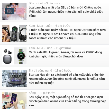
Đồ chơi số - 3 giờ trước
Loa bán chạy nhất của JBL có bản mới: Chống nước
IP68, chất âm ngon, nhiều màu sắc, giá sale chỉ 1 triệu
đồng
Xem - Mua - Luôn - 6 giờ trước
8 món siêu sale ngày đôi 8/8: Tai nghe Ugreen giảm hơn
1 triệu, tai nghe đi bơi Lenovo chỉ 500.000đ, ống kính
zoom 400mm cho iPhone 1.7 triệu
Xem - Mua - Luôn - 11 giờ trước
Canh sale 8/8: Ugreen, Anker, Baseus và OPPO đồng
loạt giảm giá, nhiều món đáng chốt đơn
Trà đá công nghệ - 11 giờ trước
Startup Nga tìm ra cách mới để sản xuất chip siêu nhỏ:
Nhanh gấp 3.000 lần công nghệ cũ, nhưng ít nhất 3 năm
nữa thành sự thật
Sống - 12 giờ trước
Sau ngày 31/8, một ngân hàng có thể từ chối giao dịch
rút/chuyển tiền online của khách hàng trong trường hợp
sau