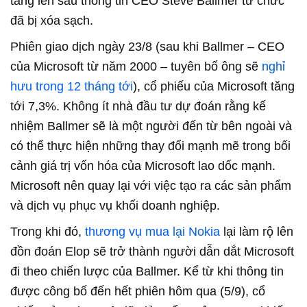
tăng lên sau thông tin CEO Steve Ballmer từ chức
đã bị xóa sạch.
Phiên giao dịch ngày 23/8 (sau khi Ballmer – CEO
của Microsoft từ năm 2000 – tuyên bố ông sẽ
nghỉ
hưu trong 12 tháng tới
), cổ phiếu của Microsoft tăng
tới 7,3%. Không ít nhà đầu tư dự đoán rằng kế
nhiệm Ballmer sẽ là một người đến từ bên ngoài và
có thể thực hiện những thay đổi mạnh mẽ trong bối
cảnh giá trị vốn hóa của Microsoft lao dốc mạnh.
Microsoft nên quay lại với việc tạo ra các sản phẩm
và dịch vụ phục vụ khối doanh nghiệp.
Trong khi đó,
thương vụ mua lại Nokia
lại làm rộ lên
đồn đoán Elop sẽ trở thành người dẫn dắt Microsoft
đi theo chiến lược của Ballmer. Kể từ khi thông tin
được công bố đến hết phiên hôm qua (5/9), cổ