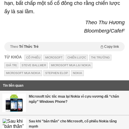
hạn, bất chấp một số cổ đông cho rằng chiến lược
ấy là sai lầm.
Theo Thu Hương
Bloomberg/CafeF
Theo
Trí Thức Trẻ
Copy link
TỪ KHÓA
CỔ PHIẾU
MICROSOFT
CHIẾN LƯỢC
THỊ TRƯỜNG
GIÁ TRỊ
STEVE BALLMER
MICROSOFT MUA LẠI NOKIA
MICROSOFT MUA NOKIA
STEPHEN ELOP
NOKIA
Tin liên quan
Microsoft tức tốc mua lại Nokia vì cựu vương đã “chán
ngấy” Windows Phone?
Sau khi "bán thân" cho Microsoft, cổ phiếu Nokia tăng
mạnh