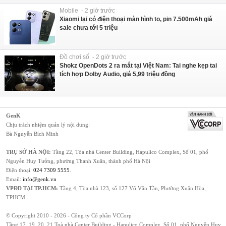
Mobile - 2 giờ trước
Xiaomi lại có điện thoại màn hình to, pin 7.500mAh giá
sale chưa tới 5 triệu
Đồ chơi số - 2 giờ trước
Shokz OpenDots 2 ra mắt tại Việt Nam: Tai nghe kẹp tai
tích hợp Dolby Audio, giá 5,99 triệu đồng
GenK
Chịu trách nhiệm quản lý nội dung:
Bà Nguyễn Bích Minh
TRỤ SỞ HÀ NỘI:
Tầng 22, Tòa nhà Center Building, Hapulico Complex, Số 01, phố
Nguyễn Huy Tưởng, phường Thanh Xuân, thành phố Hà Nội
Điện thoại:
024 7309 5555
.
Email:
info@genk.vn
VPĐD TẠI TP.HCM:
Tầng 4, Tòa nhà 123, số 127 Võ Văn Tần, Phường Xuân Hòa,
TPHCM
© Copyright 2010 - 2026 - Công ty Cổ phần VCCorp
Tầng 17, 19, 20, 21 Toà nhà Center Building - Hapulico Complex, Số 01, phố Nguyễn Huy