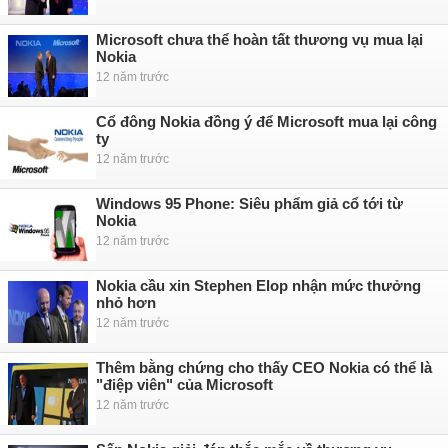
Microsoft chưa thể hoàn tất thương vụ mua lại
Nokia
12 năm trước
Cổ đông Nokia đồng ý để Microsoft mua lại công
ty
12 năm trước
Windows 95 Phone: Siêu phẩm giả cổ tới từ
Nokia
12 năm trước
Nokia cầu xin Stephen Elop nhận mức thưởng
nhỏ hơn
12 năm trước
Thêm bằng chứng cho thấy CEO Nokia có thể là
"điệp viên" của Microsoft
12 năm trước