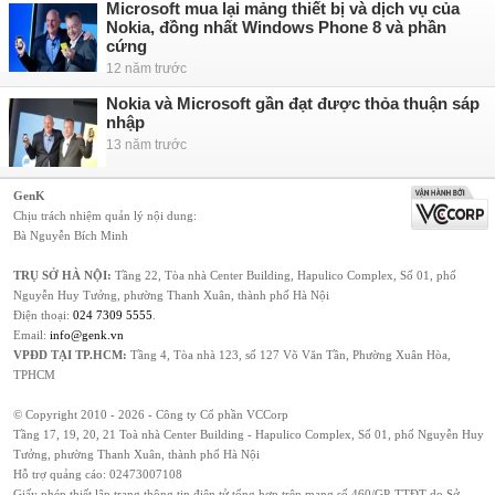
Microsoft mua lại mảng thiết bị và dịch vụ của
Nokia, đồng nhất Windows Phone 8 và phần
cứng
12 năm trước
Nokia và Microsoft gần đạt được thỏa thuận sáp
nhập
13 năm trước
GenK
Chịu trách nhiệm quản lý nội dung:
Bà Nguyễn Bích Minh
TRỤ SỞ HÀ NỘI:
Tầng 22, Tòa nhà Center Building, Hapulico Complex, Số 01, phố
Nguyễn Huy Tưởng, phường Thanh Xuân, thành phố Hà Nội
Điện thoại:
024 7309 5555
.
Email:
info@genk.vn
VPĐD TẠI TP.HCM:
Tầng 4, Tòa nhà 123, số 127 Võ Văn Tần, Phường Xuân Hòa,
TPHCM
© Copyright 2010 - 2026 - Công ty Cổ phần VCCorp
Tầng 17, 19, 20, 21 Toà nhà Center Building - Hapulico Complex, Số 01, phố Nguyễn Huy
Tưởng, phường Thanh Xuân, thành phố Hà Nội
Hỗ trợ quảng cáo:
02473007108
Giấy phép thiết lập trang thông tin điện tử tổng hợp trên mạng số 460/GP-TTĐT do Sở