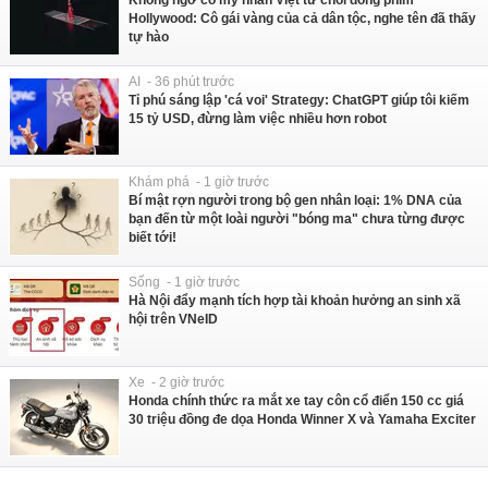
Không ngờ có mỹ nhân Việt từ chối đóng phim
Hollywood: Cô gái vàng của cả dân tộc, nghe tên đã thấy
tự hào
AI - 36 phút trước
Tỉ phú sáng lập 'cá voi' Strategy: ChatGPT giúp tôi kiếm
15 tỷ USD, đừng làm việc nhiều hơn robot
Khám phá - 1 giờ trước
Bí mật rợn người trong bộ gen nhân loại: 1% DNA của
bạn đến từ một loài người "bóng ma" chưa từng được
biết tới!
Sống - 1 giờ trước
Hà Nội đẩy mạnh tích hợp tài khoản hưởng an sinh xã
hội trên VNeID
Xe - 2 giờ trước
Honda chính thức ra mắt xe tay côn cổ điển 150 cc giá
30 triệu đồng đe dọa Honda Winner X và Yamaha Exciter