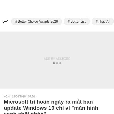
Better Choice Awards 2026
Better List
nhạc AI
KON
|
18/04/2018 | 07:50
Microsoft trì hoãn ngày ra mắt bản
update Windows 10 chỉ vì "màn hình
xanh chết chóc"