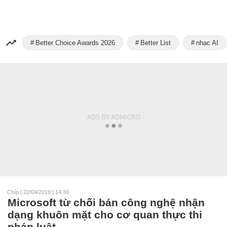
Better Choice Awards 2026
Better List
nhạc AI
Chíp
|
22/04/2019 | 14:30
Microsoft từ chối bán công nghệ nhận
dạng khuôn mặt cho cơ quan thực thi
pháp luật