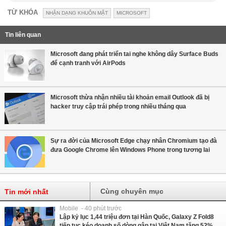
TỪ KHÓA
NHẬN DẠNG KHUÔN MẶT
MICROSOFT
Tin liên quan
Microsoft đang phát triển tai nghe không dây Surface Buds
để cạnh tranh với AirPods
Microsoft thừa nhận nhiều tài khoản email Outlook đã bị
hacker truy cập trái phép trong nhiều tháng qua
Sự ra đời của Microsoft Edge chạy nhân Chromium tạo đà
đưa Google Chrome lên Windows Phone trong tương lai
Cùng chuyên mục
Tin mới nhất
Mobile - 40 phút trước
Lập kỷ lục 1,44 triệu đơn tại Hàn Quốc, Galaxy Z Fold8
tiếp tục kéo doanh số dòng gập tại Việt Nam tăng 52%