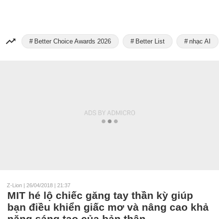
Better Choice Awards 2026
Better List
nhạc AI
Z-Lion
|
26/04/2018 | 21:37
MIT hé lộ chiếc găng tay thần kỳ giúp
bạn điều khiển giấc mơ và nâng cao khả
năng sáng tạo của bản thân