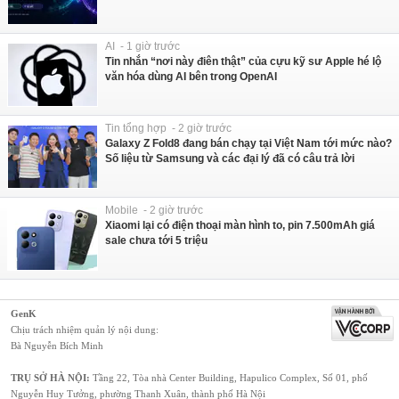
AI - 1 giờ trước
Tin nhắn “nơi này điên thật” của cựu kỹ sư Apple hé lộ
văn hóa dùng AI bên trong OpenAI
Tin tổng hợp - 2 giờ trước
Galaxy Z Fold8 đang bán chạy tại Việt Nam tới mức nào?
Số liệu từ Samsung và các đại lý đã có câu trả lời
Mobile - 2 giờ trước
Xiaomi lại có điện thoại màn hình to, pin 7.500mAh giá
sale chưa tới 5 triệu
GenK
Chịu trách nhiệm quản lý nội dung:
Bà Nguyễn Bích Minh
TRỤ SỞ HÀ NỘI:
Tầng 22, Tòa nhà Center Building, Hapulico Complex, Số 01, phố
Nguyễn Huy Tưởng, phường Thanh Xuân, thành phố Hà Nội