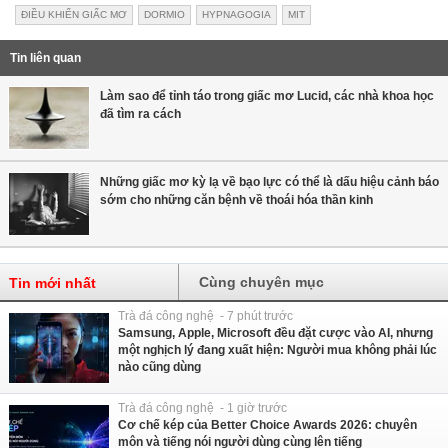
ĐIỀU KHIỂN GIẤC MƠ
DORMIO
HYPNAGOGIA
MIT
Tin liên quan
Làm sao để tỉnh táo trong giấc mơ Lucid, các nhà khoa học
đã tìm ra cách
Những giấc mơ kỳ lạ về bạo lực có thể là dấu hiệu cảnh báo
sớm cho những căn bệnh về thoái hóa thần kinh
Cùng chuyên mục
Tin mới nhất
Trà đá công nghệ - 7 phút trước
Samsung, Apple, Microsoft đều đặt cược vào AI, nhưng
một nghịch lý đang xuất hiện: Người mua không phải lúc
nào cũng dùng
Trà đá công nghệ - 1 giờ trước
Cơ chế kép của Better Choice Awards 2026: chuyên
môn và tiếng nói người dùng cùng lên tiếng