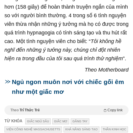
hơn (158 giây) để hoàn thành truyện ngắn của mình
so với người bình thường. 4 trong số 6 tình nguyện
viên thừa nhận những ý tưởng mà họ có được trong
quá trình hypnagogia có tính sáng tạo và thu hút rất
cao. Một tình nguyện viên cho biết: “
Tôi không hề
nghĩ đến những ý tưởng này, chúng chỉ đột nhiên
hiện ra trong đầu của tôi sau quá trình thử nghiệm
”.
Theo Motherboard
Ngủ ngon muôn nơi với chiếc gối êm
như một giấc mơ
Theo
Trí Thức Trẻ
Copy link
TỪ KHÓA
GIẤC NGỦ SÂU
GIẤC MƠ
GĂNG TAY
VIỆN CÔNG NGHỆ MASSACHUSETTS
KHẢ NĂNG SÁNG TẠO
THẦN KINH HỌC