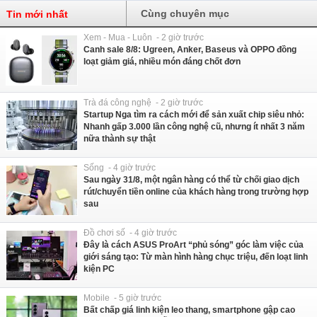
Cùng chuyên mục
Tin mới nhất
Xem - Mua - Luôn - 2 giờ trước
Canh sale 8/8: Ugreen, Anker, Baseus và OPPO đồng
loạt giảm giá, nhiều món đáng chốt đơn
Trà đá công nghệ - 2 giờ trước
Startup Nga tìm ra cách mới để sản xuất chip siêu nhỏ:
Nhanh gấp 3.000 lần công nghệ cũ, nhưng ít nhất 3 năm
nữa thành sự thật
Sống - 4 giờ trước
Sau ngày 31/8, một ngân hàng có thể từ chối giao dịch
rút/chuyển tiền online của khách hàng trong trường hợp
sau
Đồ chơi số - 4 giờ trước
Đây là cách ASUS ProArt “phủ sóng” góc làm việc của
giới sáng tạo: Từ màn hình hàng chục triệu, đến loạt linh
kiện PC
Mobile - 5 giờ trước
Bất chấp giá linh kiện leo thang, smartphone gập cao