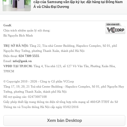
cấp của Samsung vẫn lập kỷ lục đặt hàng tại Đông Nam
Á và Châu Đại Dương
GenK
Chịu trách nhiệm quản lý nội dung:
Bà Nguyễn Bích Minh
TRỤ SỞ HÀ NỘI:
Tầng 22, Tòa nhà Center Building, Hapulico Complex, Số 01, phố
Nguyễn Huy Tưởng, phường Thanh Xuân, thành phố Hà Nội
Điện thoại:
024 7309 5555
.
Email:
info@genk.vn
VPĐD TẠI TP.HCM:
Tầng 4, Tòa nhà 123, số 127 Võ Văn Tần, Phường Xuân Hòa,
TPHCM
© Copyright 2010 - 2026 - Công ty Cổ phần VCCorp
Tầng 17, 19, 20, 21 Toà nhà Center Building - Hapulico Complex, Số 01, phố Nguyễn Huy
Tưởng, phường Thanh Xuân, thành phố Hà Nội
Hỗ trợ quảng cáo:
02473007108
Giấy phép thiết lập trang thông tin điện tử tổng hợp trên mạng số 460/GP-TTĐT do Sở
Thông tin và Truyền thông Hà Nội cấp ngày 03/02/2016
Xem bản Desktop