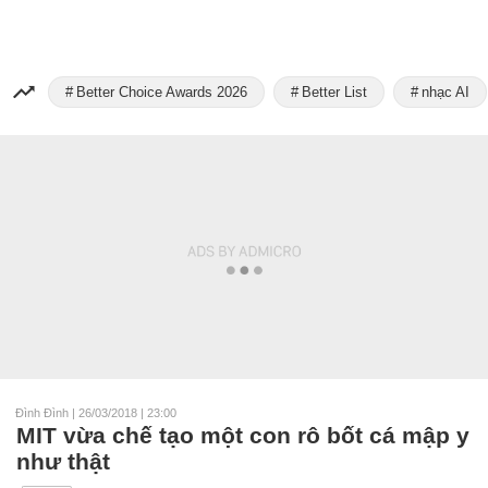
Better Choice Awards 2026
Better List
nhạc AI
Đình Đình
|
26/03/2018 | 23:00
MIT vừa chế tạo một con rô bốt cá mập y
như thật