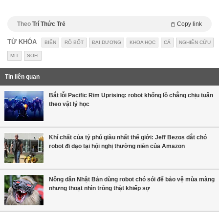
Theo
Trí Thức Trẻ
Copy link
TỪ KHÓA
BIỂN
RÔ BỐT
ĐẠI DƯƠNG
KHOA HỌC
CÁ
NGHIÊN CỨU
MIT
SOFI
Tin liên quan
Bắt lỗi Pacific Rim Uprising: robot khổng lồ chẳng chịu tuân
theo vật lý học
Khí chất của tỷ phú giàu nhất thế giới: Jeff Bezos dắt chó
robot đi dạo tại hội nghị thường niên của Amazon
Nông dân Nhật Bản dùng robot chó sói để bảo vệ mùa màng
nhưng thoạt nhìn trông thật khiếp sợ