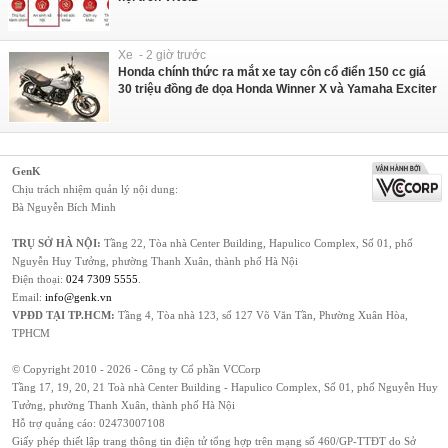
Xe - 2 giờ trước
Honda chính thức ra mắt xe tay côn cổ điển 150 cc giá
30 triệu đồng đe dọa Honda Winner X và Yamaha Exciter
GenK
Chịu trách nhiệm quản lý nội dung:
Bà Nguyễn Bích Minh
TRỤ SỞ HÀ NỘI:
Tầng 22, Tòa nhà Center Building, Hapulico Complex, Số 01, phố
Nguyễn Huy Tưởng, phường Thanh Xuân, thành phố Hà Nội
Điện thoại:
024 7309 5555
.
Email:
info@genk.vn
VPĐD TẠI TP.HCM:
Tầng 4, Tòa nhà 123, số 127 Võ Văn Tần, Phường Xuân Hòa,
TPHCM
© Copyright 2010 - 2026 - Công ty Cổ phần VCCorp
Tầng 17, 19, 20, 21 Toà nhà Center Building - Hapulico Complex, Số 01, phố Nguyễn Huy
Tưởng, phường Thanh Xuân, thành phố Hà Nội
Hỗ trợ quảng cáo:
02473007108
Giấy phép thiết lập trang thông tin điện tử tổng hợp trên mạng số 460/GP-TTĐT do Sở