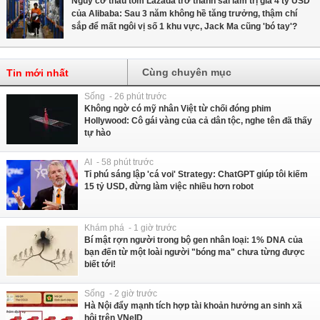
Nguy cơ thâu tóm Lazada trở thành sai lầm trị giá 4 tỷ USD
của Alibaba: Sau 3 năm không hề tăng trưởng, thậm chí
sắp để mất ngôi vị số 1 khu vực, Jack Ma cũng 'bó tay'?
Cùng chuyên mục
Tin mới nhất
Sống - 26 phút trước
Không ngờ có mỹ nhân Việt từ chối đóng phim
Hollywood: Cô gái vàng của cả dân tộc, nghe tên đã thấy
tự hào
AI - 58 phút trước
Tỉ phú sáng lập 'cá voi' Strategy: ChatGPT giúp tôi kiếm
15 tỷ USD, đừng làm việc nhiều hơn robot
Khám phá - 1 giờ trước
Bí mật rợn người trong bộ gen nhân loại: 1% DNA của
bạn đến từ một loài người "bóng ma" chưa từng được
biết tới!
Sống - 2 giờ trước
Hà Nội đẩy mạnh tích hợp tài khoản hưởng an sinh xã
hội trên VNeID