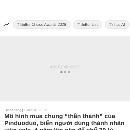
Better Choice Awards 2026
Better List
nhạc AI
Thanh Sang
|
12/09/2019 | 10:51
Mô hình mua chung “thần thánh” của
Pinduoduo, biến người dùng thành nhân
viên sale, 4 năm lập nên đế chế 39 tỷ