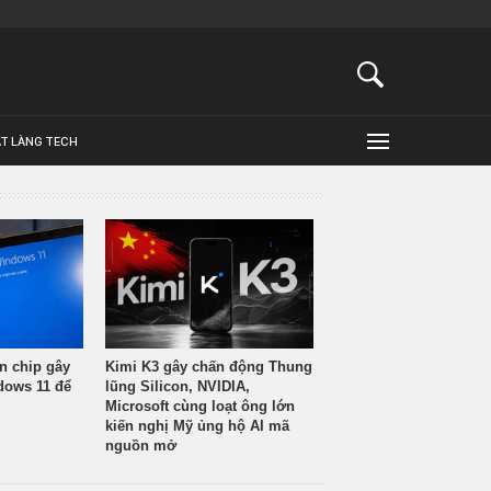
ẬT LÀNG TECH
n chip gây
Kimi K3 gây chấn động Thung
ndows 11 để
lũng Silicon, NVIDIA,
Microsoft cùng loạt ông lớn
kiến nghị Mỹ ủng hộ AI mã
nguồn mở