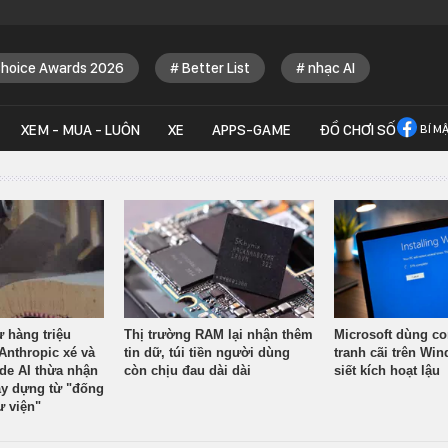
Choice Awards 2026
Better List
nhạc AI
XEM - MUA - LUÔN
XE
APPS-GAME
ĐỒ CHƠI SỐ
BÍ M
ừ hàng triệu
Thị trường RAM lại nhận thêm
Microsoft dùng co
Anthropic xé và
tin dữ, túi tiền người dùng
tranh cãi trên Wi
ude AI thừa nhận
còn chịu đau dài dài
siết kích hoạt lậu
y dựng từ "đống
ư viện"