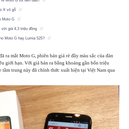
á rẻ Moto G tốt đến đâu?
to X vỏ gỗ
án Moto G
với giá 4,3 triệu đồng
cho Moto G hay Lumia 525?
đã ra mắt Moto G, phiên bản giá rẻ đầy màu sắc của đàn
u giới hạn. Với giá bán ra bằng khoảng gần bốn triệu
 tầm trung này đã chính thức xuất hiện tại Việt Nam qua