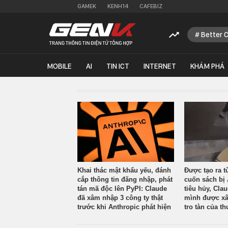
GAMEK
KENH14
CAFEBIZ
Better 
MOBILE
AI
TIN ICT
INTERNET
KHÁM PHÁ
Khai thác mật khẩu yếu, đánh
Được tạo ra t
cắp thông tin đăng nhập, phát
cuốn sách bị 
tán mã độc lên PyPI: Claude
tiêu hủy, Cla
đã xâm nhập 3 công ty thật
mình được xâ
trước khi Anthropic phát hiện
tro tàn của th