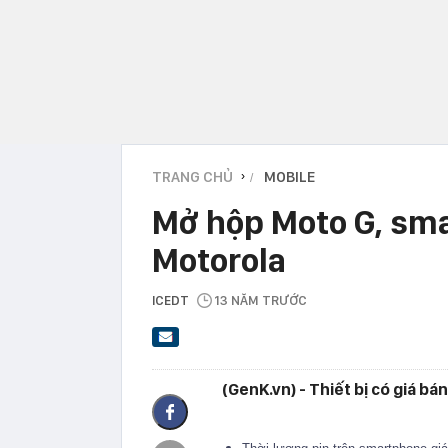
TRANG CHỦ
MOBILE
›
Mở hộp Moto G, sma
Motorola
ICEDT
13 NĂM TRƯỚC
(GenK.vn) - Thiết bị có giá bá