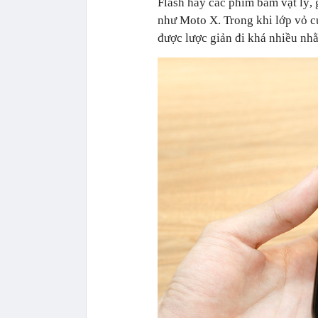
Flash hay các phím bấm vật lý,
như Moto X. Trong khi lớp vỏ củ
được lược giản đi khá nhiều nh