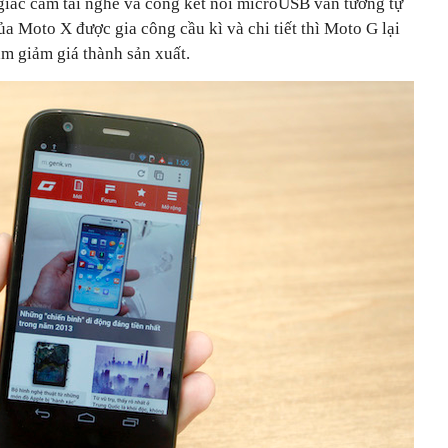
 giắc cắm tai nghe và cổng kết nối microUSB vẫn tương tự
a Moto X được gia công cầu kì và chi tiết thì Moto G lại
ằm giảm giá thành sản xuất.