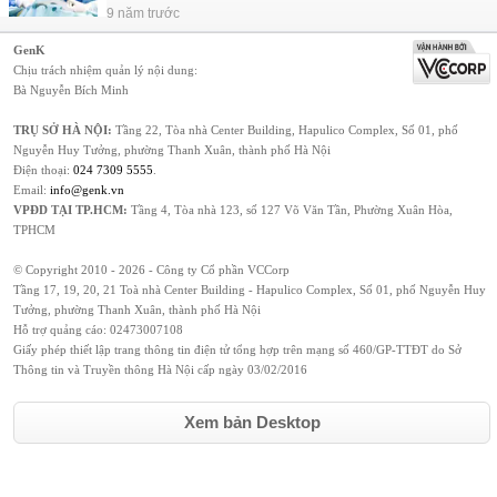
9 năm trước
GenK
Chịu trách nhiệm quản lý nội dung:
Bà Nguyễn Bích Minh
TRỤ SỞ HÀ NỘI:
Tầng 22, Tòa nhà Center Building, Hapulico Complex, Số 01, phố
Nguyễn Huy Tưởng, phường Thanh Xuân, thành phố Hà Nội
Điện thoại:
024 7309 5555
.
Email:
info@genk.vn
VPĐD TẠI TP.HCM:
Tầng 4, Tòa nhà 123, số 127 Võ Văn Tần, Phường Xuân Hòa,
TPHCM
© Copyright 2010 - 2026 - Công ty Cổ phần VCCorp
Tầng 17, 19, 20, 21 Toà nhà Center Building - Hapulico Complex, Số 01, phố Nguyễn Huy
Tưởng, phường Thanh Xuân, thành phố Hà Nội
Hỗ trợ quảng cáo:
02473007108
Giấy phép thiết lập trang thông tin điện tử tổng hợp trên mạng số 460/GP-TTĐT do Sở
Thông tin và Truyền thông Hà Nội cấp ngày 03/02/2016
Xem bản Desktop